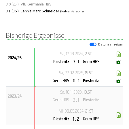
3:0 (25')
VfB Germania HBS
3:1 (36')
Lennis Marc Schneider
(Fabian Gräbner)
Bisherige Ergebnisse
Datum anzeigen
Sa, 17.08.2024
, 2.ST
2024/25
3 : 1
Piesteritz
Germ.HBS
(
)
Sa, 22.02.2025
, 15.ST
0 : 1
Germ.HBS
Piesteritz
(
)
Sa, 18.11.2023
, 10.ST
2023/24
3 : 1
Germ.HBS
Piesteritz
Mi, 08.05.2024
, 21.ST
1 : 2
Piesteritz
Germ.HBS