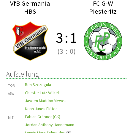
VfB Germania
FC G-W
HBS
Piesteritz
3
:
1
(3
:
0)
Aufstellung
Ben Szczegula
TOR
Chester-Luiz Völkel
ABW
Jayden Maddox Mewes
Noah Junes Flöter
Fabian Gräbner (GK)
MIT
Jordan Anthony Hannemann
Lennis Marc Schneider