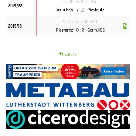
So, 08.05.2022
, 8.ST
2021/22
7 : 2
Germ.HBS
Piesteritz
So, 03.04.2016
, 4.ST
2015/16
0 : 2
Piesteritz
Germ.HBS
Zurück