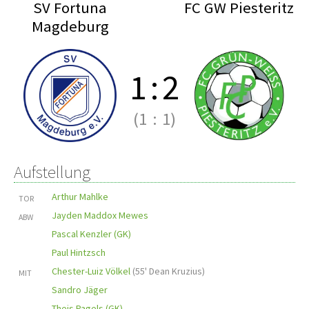
SV Fortuna
FC GW Piesteritz
Magdeburg
1
:
2
(1
:
1)
Aufstellung
Arthur Mahlke
TOR
Jayden Maddox Mewes
ABW
Pascal Kenzler (GK)
Paul Hintzsch
Chester-Luiz Völkel
(
55' Dean Kruzius
)
MIT
Sandro Jäger
Theis Pagels (GK)