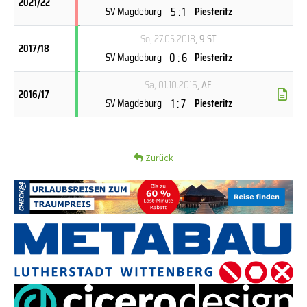
2021/22
5 : 1
SV Magdeburg
Piesteritz
So, 27.05.2018
, 9.ST
2017/18
0 : 6
SV Magdeburg
Piesteritz
Sa, 01.10.2016
, AF
2016/17
1 : 7
SV Magdeburg
Piesteritz
Zurück