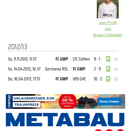
zum Profil
von
Bruno Schneider
2012/13
So, 11.11.2012
, 9.ST
FC GWP
:
CfC Cöthen
9 : 1
(1)
So, 14.04.2013
, 16.ST
Germania RSL
:
FC GWP
2 : 11
(1)
Do, 18.04.2013
, 17.ST
FC GWP
:
VfB GHC
10 : 2
(1)