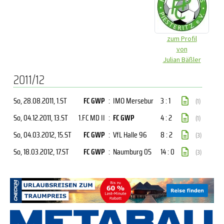
zum Profil
von
Julian Bäßler
2011/12
So, 28.08.2011
, 1.ST
FC GWP
:
IMO Mersebur
3 : 1
(1)
So, 04.12.2011
, 13.ST
1.FC MD II
:
FC GWP
4 : 2
(1)
So, 04.03.2012
, 15.ST
FC GWP
:
VfL Halle 96
8 : 2
(3)
So, 18.03.2012
, 17.ST
FC GWP
:
Naumburg 05
14 : 0
(3)