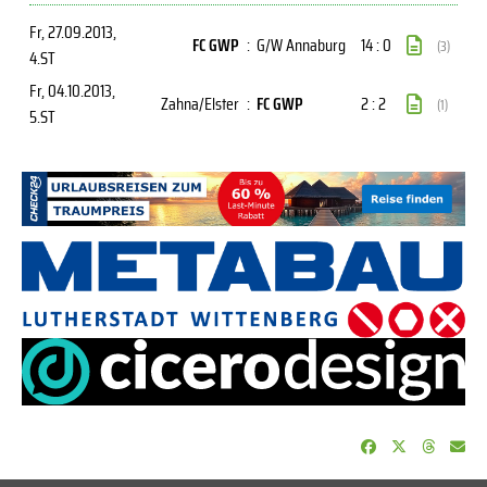
Fr, 27.09.2013
,
FC GWP
:
G/W Annaburg
14 : 0
(3)
4.ST
Fr, 04.10.2013
,
Zahna/Elster
:
FC GWP
2 : 2
(1)
5.ST