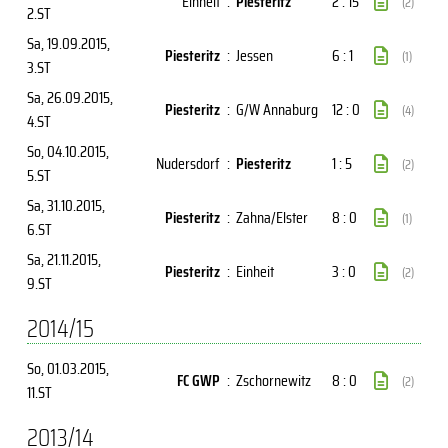
Einheit
:
Piesteritz
2 : 15
(2)
2.ST
Sa, 19.09.2015
,
Piesteritz
:
Jessen
6 : 1
(1)
3.ST
Sa, 26.09.2015
,
Piesteritz
:
G/W Annaburg
12 : 0
(4)
4.ST
So, 04.10.2015
,
Nudersdorf
:
Piesteritz
1 : 5
(2)
5.ST
Sa, 31.10.2015
,
Piesteritz
:
Zahna/Elster
8 : 0
(1)
6.ST
Sa, 21.11.2015
,
Piesteritz
:
Einheit
3 : 0
(2)
9.ST
2014/15
So, 01.03.2015
,
FC GWP
:
Zschornewitz
8 : 0
(2)
11.ST
2013/14