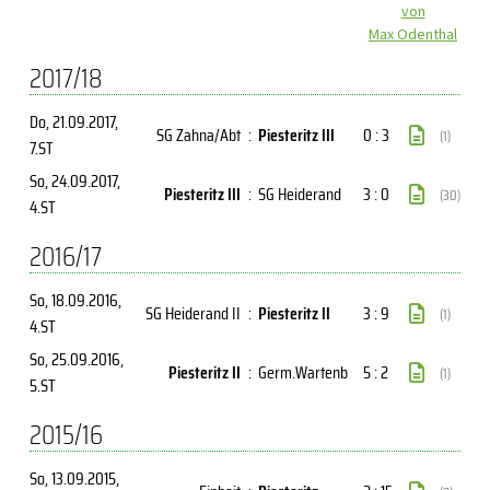
von
Max Odenthal
2017/18
Do, 21.09.2017
,
SG Zahna/Abt
:
Piesteritz III
0 : 3
(1)
7.ST
So, 24.09.2017
,
Piesteritz III
:
SG Heiderand
3 : 0
(30)
4.ST
2016/17
So, 18.09.2016
,
SG Heiderand II
:
Piesteritz II
3 : 9
(1)
4.ST
So, 25.09.2016
,
Piesteritz II
:
Germ.Wartenb
5 : 2
(1)
5.ST
2015/16
So, 13.09.2015
,