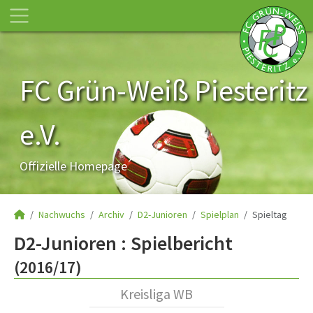
FC Grün-Weiß Piesteritz
e.V.
Offizielle Homepage
Nachwuchs
Archiv
D2-Junioren
Spielplan
Spieltag
D2-Junioren :
Spielbericht
(2016/17)
Kreisliga WB