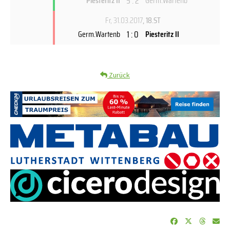
5 : 2
Piesteritz II
Germ.Wartenb
Fr, 31.03.2017
, 18.ST
1 : 0
Germ.Wartenb
Piesteritz II
Zurück