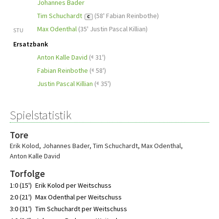
Johannes Bader
Tim Schuchardt
(
58' Fabian Reinbothe
)
C
Max Odenthal
(
35' Justin Pascal Killian
)
STU
Ersatzbank
Anton Kalle David
(
31')
Fabian Reinbothe
(
58')
Justin Pascal Killian
(
35')
Spielstatistik
Tore
Erik Kolod
,
Johannes Bader
,
Tim Schuchardt
,
Max Odenthal
,
Anton Kalle David
Torfolge
1:0 (15')
Erik Kolod per Weitschuss
2:0 (21')
Max Odenthal per Weitschuss
3:0 (31')
Tim Schuchardt per Weitschuss