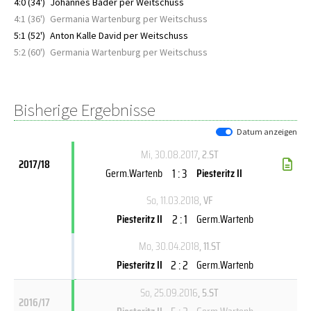
4:0 (34')
Johannes Bader per Weitschuss
4:1 (36')
Germania Wartenburg per Weitschuss
5:1 (52')
Anton Kalle David per Weitschuss
5:2 (60')
Germania Wartenburg per Weitschuss
Bisherige Ergebnisse
Datum anzeigen
Mi, 30.08.2017
, 2.ST
2017/18
1 : 3
Germ.Wartenb
Piesteritz II
So, 11.03.2018
, VF
2 : 1
Piesteritz II
Germ.Wartenb
Mo, 30.04.2018
, 11.ST
2 : 2
Piesteritz II
Germ.Wartenb
So, 25.09.2016
, 5.ST
2016/17