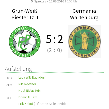
5. Spieltag - 25.09.2016
10:00 Uhr
Grün-Weiß
Germania
Piesteritz II
Wartenburg
5
:
2
(2
:
0)
Aufstellung
Luca Willi Naundorf
TOR
Nils Roether
ABW
Noel-Niclas Hünl
Dominik Rath
MIT
Erik Kolod
(
31' Anton Kalle David
)