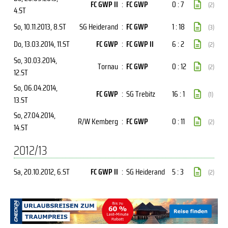
FC GWP II
:
FC GWP
0 : 7
(2)
4.ST
So, 10.11.2013
, 8.ST
SG Heiderand
:
FC GWP
1 : 18
(3)
Do, 13.03.2014
, 11.ST
FC GWP
:
FC GWP II
6 : 2
(2)
So, 30.03.2014
,
Tornau
:
FC GWP
0 : 12
(2)
12.ST
So, 06.04.2014
,
FC GWP
:
SG Trebitz
16 : 1
(1)
13.ST
So, 27.04.2014
,
R/W Kemberg
:
FC GWP
0 : 11
(2)
14.ST
2012/13
Sa, 20.10.2012
, 6.ST
FC GWP II
:
SG Heiderand
5 : 3
(2)