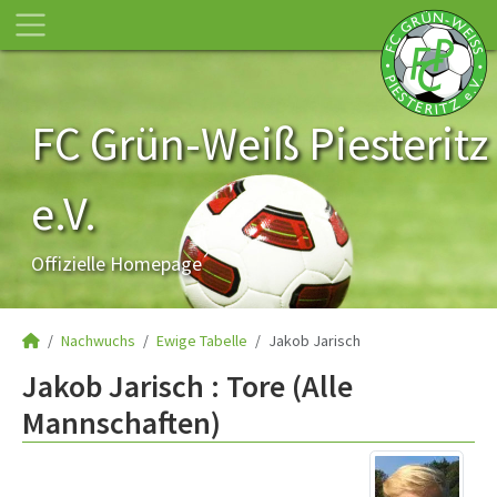
FC Grün-Weiß Piesteritz
e.V.
Offizielle Homepage
Nachwuchs
Ewige Tabelle
Jakob Jarisch
Jakob Jarisch : Tore (Alle
Mannschaften)