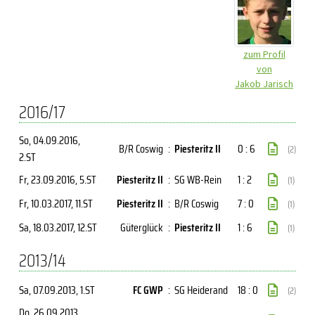
zum Profil
von
Jakob Jarisch
2016/17
So, 04.09.2016
,
B/R Coswig
:
Piesteritz II
0 : 6
(2)
2.ST
Fr, 23.09.2016
, 5.ST
Piesteritz II
:
SG WB-Rein
1 : 2
(1)
Fr, 10.03.2017
, 11.ST
Piesteritz II
:
B/R Coswig
7 : 0
(1)
Sa, 18.03.2017
, 12.ST
Güterglück
:
Piesteritz II
1 : 6
(1)
2013/14
Sa, 07.09.2013
, 1.ST
FC GWP
:
SG Heiderand
18 : 0
(2)
Do, 26.09.2013
,