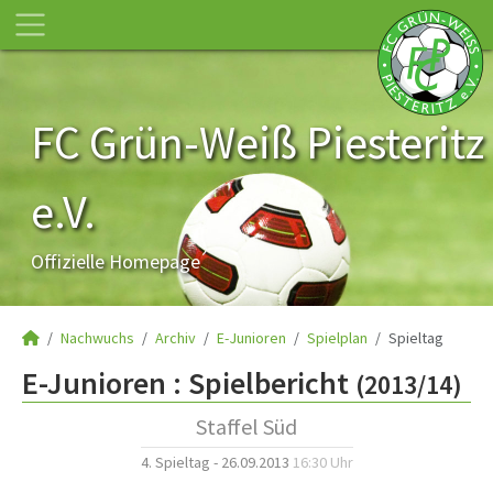
FC Grün-Weiß Piesteritz
e.V.
Offizielle Homepage
Nachwuchs
Archiv
E-Junioren
Spielplan
Spieltag
E-Junioren :
Spielbericht
(2013/14)
Staffel Süd
4. Spieltag - 26.09.2013
16:30 Uhr