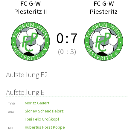
FC G-W
FC G-W
Piesteritz II
Piesteritz
0
:
7
(0
:
3)
Aufstellung E2
Aufstellung E
Moritz Gauert
TOR
Sidney Schendzielorz
ABW
Toni Felix Großkopf
Hubertus Horst Koppe
MIT