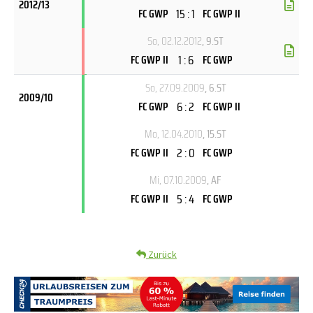
2012/13
15 : 1
FC GWP
FC GWP II
So, 02.12.2012
, 9.ST
1 : 6
FC GWP II
FC GWP
So, 27.09.2009
, 6.ST
2009/10
6 : 2
FC GWP
FC GWP II
Mo, 12.04.2010
, 15.ST
2 : 0
FC GWP II
FC GWP
Mi, 07.10.2009
, AF
5 : 4
FC GWP II
FC GWP
Zurück