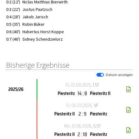
0:2 (12')
Niclas Matthias Bierwirth
0:3 (22')
Justus Paatzsch
0:4 (28')
Jakob Jarisch
0:5 (35')
Robin Büker
0:6 (40')
Hubertus Horst Koppe
0:7 (46')
Sidney Schendzielorz
Bisherige Ergebnisse
Datum anzeigen
Fr, 22.08.2025
, 1.ST
2025/26
14 : 8
Piesteritz
Piesteritz II
Fr, 06.03.2026
, VF
2 : 9
Piesteritz II
Piesteritz
Mo, 01.06.2026
, 5.ST
2 : 18
Piesteritz II
Piesteritz