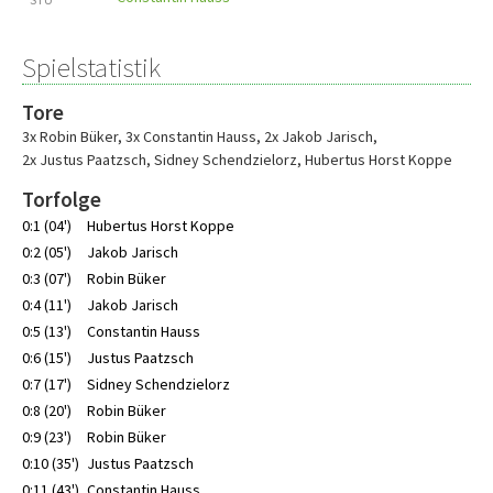
Spielstatistik
Tore
3x Robin Büker
,
3x Constantin Hauss
,
2x Jakob Jarisch
,
2x Justus Paatzsch
,
Sidney Schendzielorz
,
Hubertus Horst Koppe
Torfolge
0:1 (04')
Hubertus Horst Koppe
0:2 (05')
Jakob Jarisch
0:3 (07')
Robin Büker
0:4 (11')
Jakob Jarisch
0:5 (13')
Constantin Hauss
0:6 (15')
Justus Paatzsch
0:7 (17')
Sidney Schendzielorz
0:8 (20')
Robin Büker
0:9 (23')
Robin Büker
0:10 (35')
Justus Paatzsch
0:11 (43')
Constantin Hauss