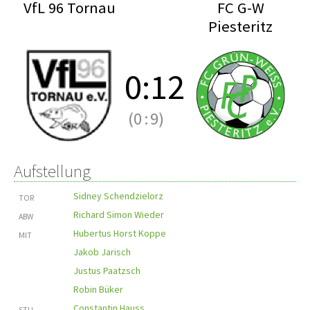
VfL 96 Tornau
FC G-W
Piesteritz
0
:
12
(0
:
9)
Aufstellung
Sidney Schendzielorz
TOR
Richard Simon Wieder
ABW
Hubertus Horst Koppe
MIT
Jakob Jarisch
Justus Paatzsch
Robin Büker
Constantin Hauss
STU