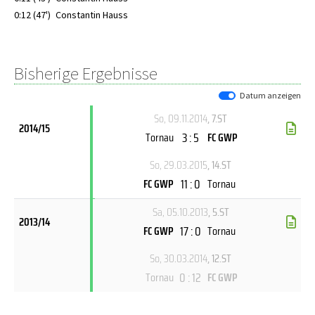
0:12 (47')
Constantin Hauss
Bisherige Ergebnisse
Datum anzeigen
So, 09.11.2014
, 7.ST
2014/15
3 : 5
Tornau
FC GWP
So, 29.03.2015
, 14.ST
11 : 0
FC GWP
Tornau
Sa, 05.10.2013
, 5.ST
2013/14
17 : 0
FC GWP
Tornau
So, 30.03.2014
, 12.ST
0 : 12
Tornau
FC GWP