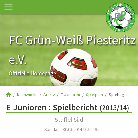
FC Grün-Weiß Piesteritz
e.V.
Offizielle Homepage
Nachwuchs
Archiv
E-Junioren
Spielplan
Spieltag
E-Junioren :
Spielbericht
(2013/14)
Staffel Süd
12. Spieltag - 30.03.2014
10:00 Uhr