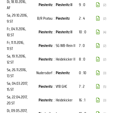
Di, 18.10.2016
,
Piesteritz
:
Piesteritz II
9 : 0
(2)
AF
Sa, 29.10.2016
,
B/R Pratau
:
Piesteritz
2 : 4
(2)
9.ST
Fr, 04.11.2016
,
Piesteritz
:
Piesteritz II
10 : 0
(4)
10.ST
Fr, 11.11.2016
,
Piesteritz
:
SG WB-Rein II
7 : 0
(2)
11.ST
Sa, 19.11.2016
,
Piesteritz
:
Heidekicker II
8 : 0
(2)
12.ST
Sa, 26.11.2016
,
Nudersdorf
:
Piesteritz
0 : 10
(3)
13.ST
Sa, 04.03.2017
,
Piesteritz
:
VfB GHC
7 : 2
(5)
15.ST
Sa, 22.04.2017
,
Piesteritz
:
Heidekicker
16 : 1
(3)
20.ST
Di, 09.05.2017
,