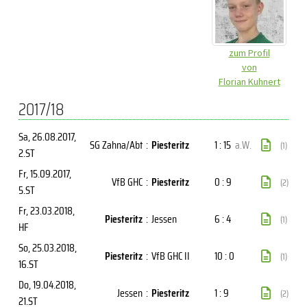
zum Profil
von
Florian Kuhnert
2017/18
Sa, 26.08.2017
,
SG Zahna/Abt
:
Piesteritz
1 : 15
a.W.
(1)
2.ST
Fr, 15.09.2017
,
VfB GHC
:
Piesteritz
0 : 9
(2)
5.ST
Fr, 23.03.2018
,
Piesteritz
:
Jessen
6 : 4
(1)
HF
So, 25.03.2018
,
Piesteritz
:
VfB GHC II
10 : 0
(1)
16.ST
Do, 19.04.2018
,
Jessen
:
Piesteritz
1 : 9
(2)
21.ST