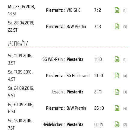
Mo, 23.04.2018
,
Piesteritz
:
VfB GHC
7 : 2
(1)
18.ST
Sa, 28.04.2018
,
Piesteritz
:
B/W Prettin
7 : 3
(3)
22.ST
2016/17
So, 11.09.2016
,
SG WB-Rein
:
Piesteritz
1 : 10
(1)
3.ST
Sa, 17.09.2016
,
Piesteritz
:
SG Heiderand
10 : 0
(4)
4.ST
Sa, 24.09.2016
,
Jessen
:
Piesteritz
2 : 11
(3)
5.ST
Fr, 30.09.2016
,
Piesteritz
:
B/W Prettin
26 : 0
(4)
6.ST
So, 16.10.2016
,
Heidekicker
:
Piesteritz
0 : 14
(2)
7.ST