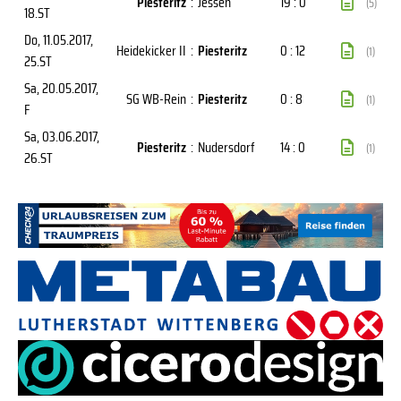
Piesteritz
:
Jessen
19 : 0
(5)
18.ST
Do, 11.05.2017
,
Heidekicker II
:
Piesteritz
0 : 12
(1)
25.ST
Sa, 20.05.2017
,
SG WB-Rein
:
Piesteritz
0 : 8
(1)
F
Sa, 03.06.2017
,
Piesteritz
:
Nudersdorf
14 : 0
(1)
26.ST