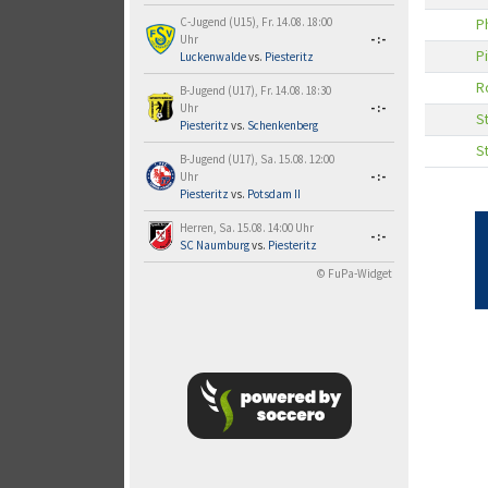
C-Jugend (U15), Fr. 14.08. 18:00
P
Uhr
-:-
Pi
Luckenwalde
vs.
Piesteritz
R
B-Jugend (U17), Fr. 14.08. 18:30
Uhr
-:-
S
Piesteritz
vs.
Schenkenberg
S
B-Jugend (U17), Sa. 15.08. 12:00
Uhr
-:-
Piesteritz
vs.
Potsdam II
Herren, Sa. 15.08. 14:00 Uhr
-:-
SC Naumburg
vs.
Piesteritz
© FuPa-Widget