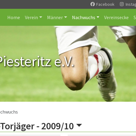
Facebook
Insta
Home
Verein
Männer
Nachwuchs
Vereinsecke
esteritz e.V.
chwuchs
Torjäger -
2009/10