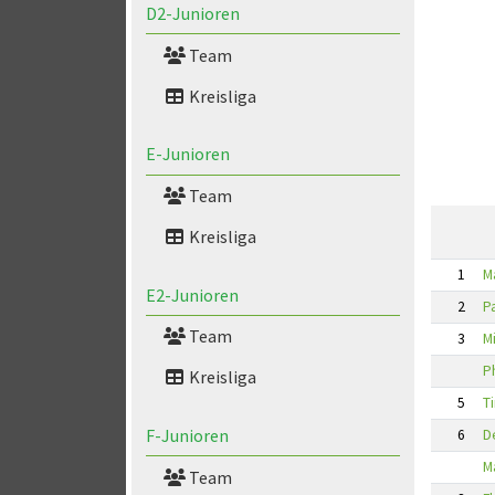
D2-Junioren
Team
Kreisliga
E-Junioren
Team
Kreisliga
1
M
E2-Junioren
2
P
Team
3
M
P
Kreisliga
5
Ti
F-Junioren
6
D
M
Team