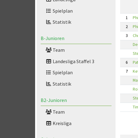
Spielplan
1
Ph
Statistik
2
Phi
3
Ch
B-Junioren
De
Team
St
Landesliga Staffel 3
6
Pa
7
Ke
Spielplan
Ma
Statistik
Ro
St
B2-Junioren
Ti
Team
Kreisliga