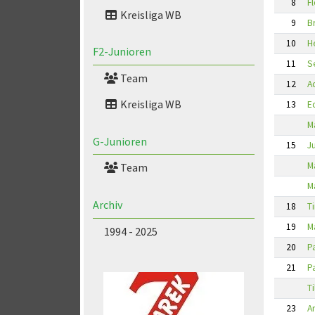
8
F
Kreisliga WB
9
B
10
H
F2-Junioren
11
S
Team
12
A
Kreisliga WB
13
E
M
G-Junioren
15
J
M
Team
M
Archiv
18
T
19
M
1994 - 2025
20
P
21
P
Ti
23
A