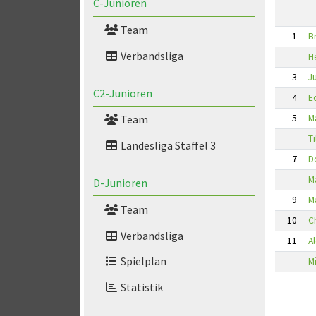
C-Junioren
Team
1
B
Verbandsliga
H
3
J
C2-Junioren
4
E
5
M
Team
Ti
Landesliga Staffel 3
7
D
M
D-Junioren
9
M
Team
10
C
Verbandsliga
11
A
Spielplan
M
Statistik