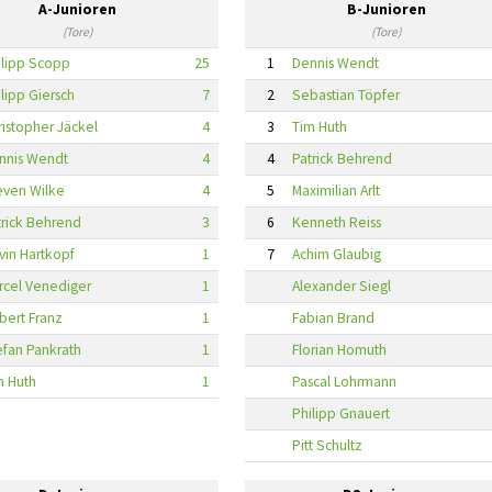
A-Junioren
B-Junioren
(Tore)
(Tore)
ilipp Scopp
25
1
Dennis Wendt
lipp Giersch
7
2
Sebastian Töpfer
ristopher Jäckel
4
3
Tim Huth
nnis Wendt
4
4
Patrick Behrend
even Wilke
4
5
Maximilian Arlt
trick Behrend
3
6
Kenneth Reiss
vin Hartkopf
1
7
Achim Glaubig
rcel Venediger
1
Alexander Siegl
bert Franz
1
Fabian Brand
efan Pankrath
1
Florian Homuth
m Huth
1
Pascal Lohrmann
Philipp Gnauert
Pitt Schultz