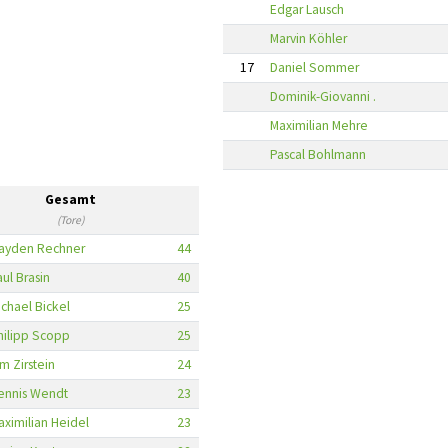
Edgar Lausch
Marvin Köhler
17
Daniel Sommer
Dominik-Giovanni .
Maximilian Mehre
Pascal Bohlmann
Gesamt
(Tore)
ayden Rechner
44
aul Brasin
40
ichael Bickel
25
hilipp Scopp
25
m Zirstein
24
ennis Wendt
23
aximilian Heidel
23