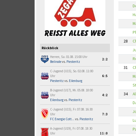
D
H
M
P
28
C
Rückblick
J
Herren, Sa. 01.08. 15:00 Uhr
R
2:2
Beilrode
vs.
Piesteritz
31
C
C-Jugend (U15), So. 02.08. 11:00
Ma
Uhr
6:5
Piesteritz
vs.
Eilenburg
S
B-Jugend (U17), Mi. 05.08. 18:00
34
A
Uhr
4:2
Eilenburg
vs.
Piesteritz
D
C-Jugend (U15), Fr. 07.08. 16:30
J
Uhr
7:3
FC Energie Cott...
vs.
Piesteritz
L
A-Jugend (U19), Fr. 07.08. 18:30
P
Uhr
11:0