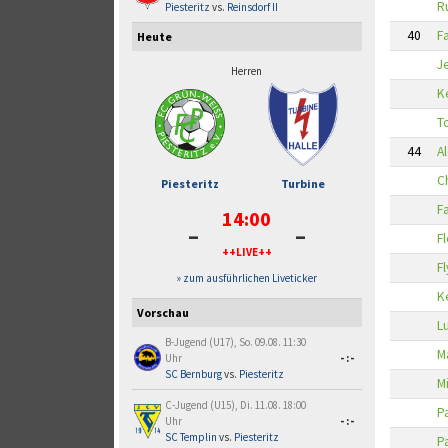
R
Piesteritz
vs.
Reinsdorf II
40
F
Heute
J
Herren
K
T
44
A
C
Piesteritz
Turbine
F
14:00
-
-
F
++LIVE++
F
» zum ausführlichen Liveticker
K
Vorschau
L
B-Jugend (U17), So. 09.08. 11:30
M
Uhr
-:-
SC Bernburg
vs.
Piesteritz
M
C-Jugend (U15), Di. 11.08. 18:00
P
Uhr
-:-
SC Templin
vs.
Piesteritz
P