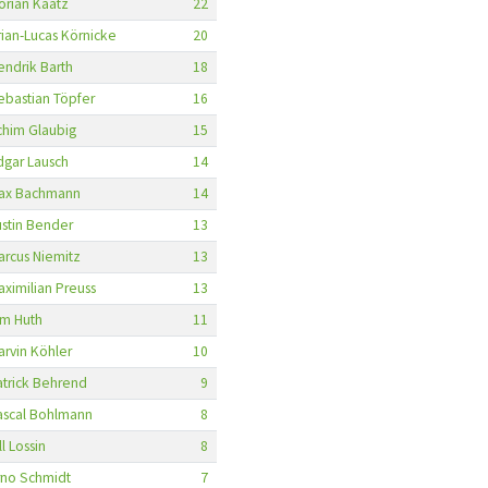
lorian Kaatz
22
rian-Lucas Körnicke
20
endrik Barth
18
ebastian Töpfer
16
chim Glaubig
15
dgar Lausch
14
ax Bachmann
14
ustin Bender
13
arcus Niemitz
13
aximilian Preuss
13
im Huth
11
arvin Köhler
10
atrick Behrend
9
ascal Bohlmann
8
ll Lossin
8
rno Schmidt
7