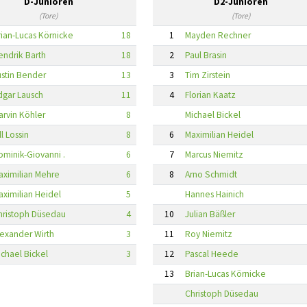
D-Junioren
D2-Junioren
(Tore)
(Tore)
rian-Lucas Körnicke
18
1
Mayden Rechner
endrik Barth
18
2
Paul Brasin
ustin Bender
13
3
Tim Zirstein
dgar Lausch
11
4
Florian Kaatz
arvin Köhler
8
Michael Bickel
ll Lossin
8
6
Maximilian Heidel
ominik-Giovanni .
6
7
Marcus Niemitz
aximilian Mehre
6
8
Arno Schmidt
aximilian Heidel
5
Hannes Hainich
hristoph Düsedau
4
10
Julian Bäßler
lexander Wirth
3
11
Roy Niemitz
ichael Bickel
3
12
Pascal Heede
13
Brian-Lucas Körnicke
Christoph Düsedau