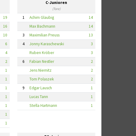
C-Junioren
(Tore)
19
1
Achim Glaubig
14
16
Max Bachmann
14
10
3
Maximilian Preuss
13
6
4
Jonny Karaschewski
3
4
Ruben Kröber
3
2
6
Fabian Nestler
2
1
Jens Niemitz
2
1
Tom Polaszek
2
1
9
Edgar Lausch
1
1
Lucas Tann
1
1
Stella Hartmann
1
1
1