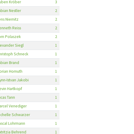
uben Kröber
3
abian Nestler
2
ens Niemitz
2
enneth Reiss
2
om Polaszek
2
lexander Siegl
1
hristoph Schneck
1
abian Brand
1
lorian Homuth
1
lynn-Istvan Jakobi
1
evin Hartkopf
1
ucas Tann
1
arcel Venediger
1
ichelle Schwarzer
1
ascal Lohrmann
1
atritzia Behrend
1