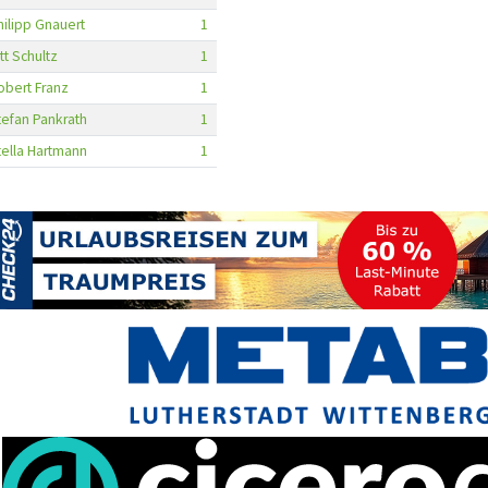
hilipp Gnauert
1
tt Schultz
1
obert Franz
1
tefan Pankrath
1
tella Hartmann
1