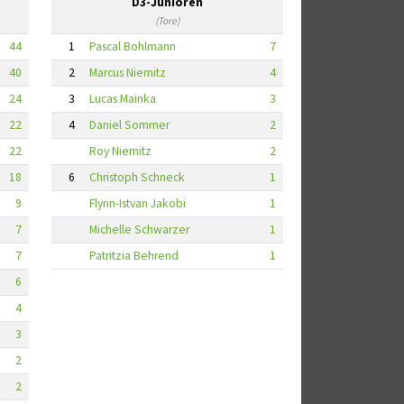
D3-Junioren
(Tore)
44
1
Pascal Bohlmann
7
40
2
Marcus Niemitz
4
24
3
Lucas Mainka
3
22
4
Daniel Sommer
2
22
Roy Niemitz
2
18
6
Christoph Schneck
1
9
Flynn-Istvan Jakobi
1
7
Michelle Schwarzer
1
7
Patritzia Behrend
1
6
4
3
2
2