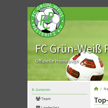
FC Grün-Weiß Pi
Offizielle Homepage
Na
A-Junioren
Top-
Team
Landesliga