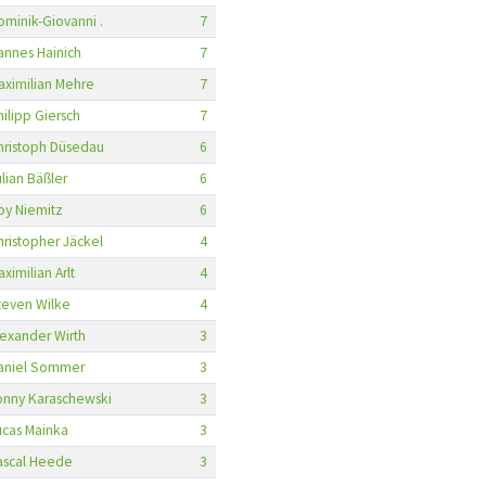
ominik-Giovanni .
7
annes Hainich
7
aximilian Mehre
7
hilipp Giersch
7
hristoph Düsedau
6
ulian Bäßler
6
oy Niemitz
6
hristopher Jäckel
4
ximilian Arlt
4
teven Wilke
4
lexander Wirth
3
aniel Sommer
3
onny Karaschewski
3
ucas Mainka
3
ascal Heede
3