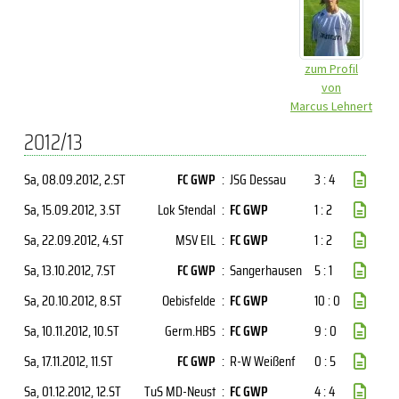
zum Profil
von
Marcus Lehnert
2012/13
Sa, 08.09.2012
, 2.ST
FC GWP
:
JSG Dessau
3 : 4
Sa, 15.09.2012
, 3.ST
Lok Stendal
:
FC GWP
1 : 2
Sa, 22.09.2012
, 4.ST
MSV EIL
:
FC GWP
1 : 2
Sa, 13.10.2012
, 7.ST
FC GWP
:
Sangerhausen
5 : 1
Sa, 20.10.2012
, 8.ST
Oebisfelde
:
FC GWP
10 : 0
Sa, 10.11.2012
, 10.ST
Germ.HBS
:
FC GWP
9 : 0
Sa, 17.11.2012
, 11.ST
FC GWP
:
R-W Weißenf
0 : 5
Sa, 01.12.2012
, 12.ST
TuS MD-Neust
:
FC GWP
4 : 4