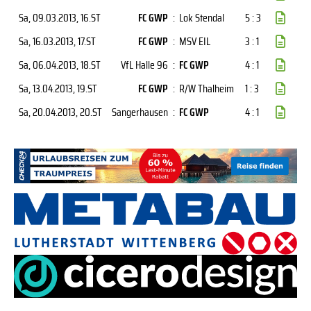
Sa, 09.03.2013
, 16.ST
FC GWP
:
Lok Stendal
5 : 3
Sa, 16.03.2013
, 17.ST
FC GWP
:
MSV EIL
3 : 1
Sa, 06.04.2013
, 18.ST
VfL Halle 96
:
FC GWP
4 : 1
Sa, 13.04.2013
, 19.ST
FC GWP
:
R/W Thalheim
1 : 3
Sa, 20.04.2013
, 20.ST
Sangerhausen
:
FC GWP
4 : 1