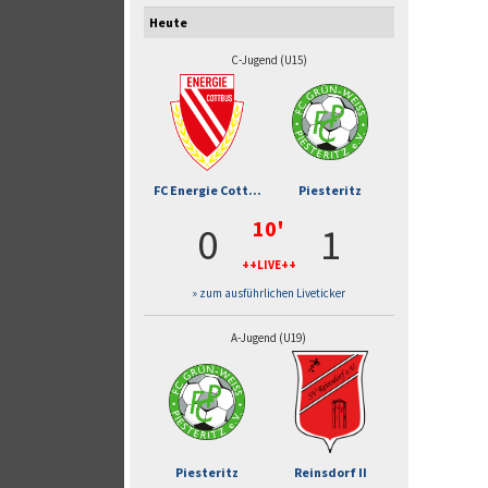
Heute
C-Jugend (U15)
FC Energie Cott...
Piesteritz
10'
0
1
++LIVE++
» zum ausführlichen Liveticker
A-Jugend (U19)
Piesteritz
Reinsdorf II