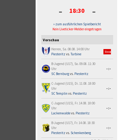
-
-
18:30
» zum ausführlichen Spielbericht
Kein Liveticker-Melder eingetragen
Vorschau
Herren, Sa. 08.08. 14:00 Uhr
live
Piesteritz
vs.
Turbine
B-Jugend (U17), So. 09.08. 11:30
Uhr
-:-
SC Bernburg
vs.
Piesteritz
C-Jugend (U15), Di. 11.08. 18:00
Uhr
-:-
SC Templin
vs.
Piesteritz
C-Jugend (U15), Fr. 14.08. 18:00
Uhr
-:-
Luckenwalde
vs.
Piesteritz
B-Jugend (U17), Fr. 14.08. 18:30
Uhr
-:-
Piesteritz
vs.
Schenkenberg