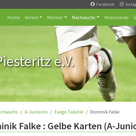
Facebook
Insta
Home
Verein
Männer
Nachwuchs
Vereinsecke
esteritz e.V.
chwuchs
A-Junioren
Ewige Tabelle
Dominik Falke
nik Falke : Gelbe Karten (A-Juni