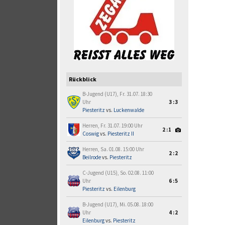
Rückblick
B-Jugend (U17), Fr. 31.07. 18:30
Uhr
3:3
Piesteritz
vs.
Luckenwalde
Herren, Fr. 31.07. 19:00 Uhr
2:1
Coswig
vs.
Piesteritz II
Herren, Sa. 01.08. 15:00 Uhr
2:2
Beilrode
vs.
Piesteritz
C-Jugend (U15), So. 02.08. 11:00
Uhr
6:5
Piesteritz
vs.
Eilenburg
B-Jugend (U17), Mi. 05.08. 18:00
Uhr
4:2
Eilenburg
vs.
Piesteritz