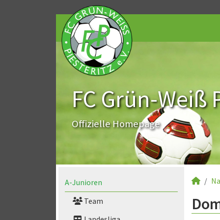
FC Grün-Weiß Pi
Offizielle Homepage
Na
A-Junioren
Domi
Team
Landesliga