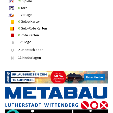
21
Spiele
0
Tore
1
Vorlage
0
Gelbe Karten
0
Gelb-Rote Karten
0
Rote Karten
S
12 Siege
U
2 Unentschieden
N
11 Niederlagen