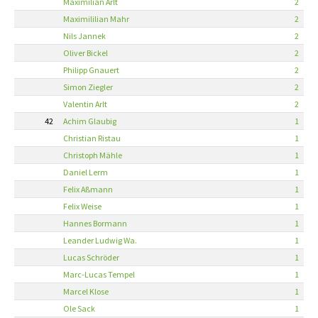
Maximilian Arlt
2
Maximililian Mahr
2
Nils Jannek
2
Oliver Bickel
2
Philipp Gnauert
2
Simon Ziegler
2
Valentin Arlt
2
42
Achim Glaubig
1
Christian Ristau
1
Christoph Mähle
1
Daniel Lerm
1
Felix Aßmann
1
Felix Weise
1
Hannes Bormann
1
Leander Ludwig Wa.
1
Lucas Schröder
1
Marc-Lucas Tempel
1
Marcel Klose
1
Ole Sack
1