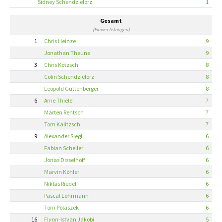
Sidney Schendzielorz
1
Gesamt
(Einwechslungen)
1
Chris Heinze
9
Jonathan Theune
9
3
Chris Kotzsch
8
Colin Schendzielorz
8
Leopold Guttenberger
8
6
Arne Thiele
7
Marten Rentsch
7
Tom Kalitzsch
7
9
Alexander Siegl
6
Fabian Scheller
6
Jonas Disselhoff
6
Marvin Köhler
6
Niklas Riedel
6
Pascal Lohrmann
6
Tom Polaszek
6
16
Flynn-Istvan Jakobi
5