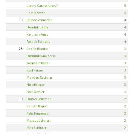
Jonny Karaschewski
5
Lars Richter
5
19
Bruno Schneider
4
Hendrik Barth
4
Kenneth Reiss
4
Patrick Behrend
4
23
Cedric Blanke
3
Dominik-Giovanni .
3
Germain Redel
3
Karl Ferigo
3
Mayden Rechner
3
Nico Krieger
3
Paul Daßler
3
30
Daniel Sommer
2
Fabian Brand
2
Felix Fugmann
2
Marcus Lehnert
2
Max Schlüter
2