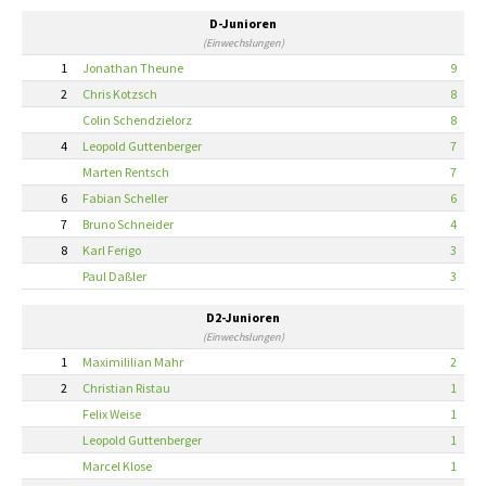
D-Junioren
(Einwechslungen)
1
Jonathan Theune
9
2
Chris Kotzsch
8
Colin Schendzielorz
8
4
Leopold Guttenberger
7
Marten Rentsch
7
6
Fabian Scheller
6
7
Bruno Schneider
4
8
Karl Ferigo
3
Paul Daßler
3
D2-Junioren
(Einwechslungen)
1
Maximililian Mahr
2
2
Christian Ristau
1
Felix Weise
1
Leopold Guttenberger
1
Marcel Klose
1