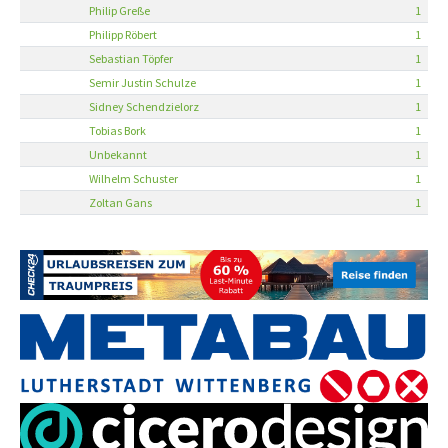
Philip Greße
1
Philipp Röbert
1
Sebastian Töpfer
1
Semir Justin Schulze
1
Sidney Schendzielorz
1
Tobias Bork
1
Unbekannt
1
Wilhelm Schuster
1
Zoltan Gans
1