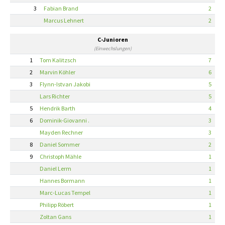
3
Fabian Brand
2
Marcus Lehnert
2
C-Junioren
(Einwechslungen)
1
Tom Kalitzsch
7
2
Marvin Köhler
6
3
Flynn-Istvan Jakobi
5
Lars Richter
5
5
Hendrik Barth
4
6
Dominik-Giovanni .
3
Mayden Rechner
3
8
Daniel Sommer
2
9
Christoph Mähle
1
Daniel Lerm
1
Hannes Bormann
1
Marc-Lucas Tempel
1
Philipp Röbert
1
Zoltan Gans
1