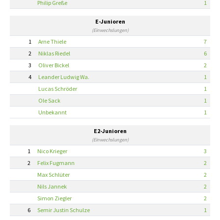
Philip Greße
1
E-Junioren
(Einwechslungen)
1
Arne Thiele
7
2
Niklas Riedel
6
3
Oliver Bickel
2
4
Leander Ludwig Wa.
1
Lucas Schröder
1
Ole Sack
1
Unbekannt
1
E2-Junioren
(Einwechslungen)
1
Nico Krieger
3
2
Felix Fugmann
2
Max Schlüter
2
Nils Jannek
2
Simon Ziegler
2
6
Semir Justin Schulze
1