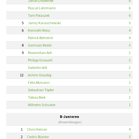
Jonas Disselhoff
6
Pascal Lohrmann
6
Tom Polaszek
6
5
Jonny Karaschewski
5
6
Kenneth Reiss
4
Patrick Behrend
4
8
Germain Redel
3
9
Maximilian Arlt
2
Philipp Gnauert
2
Valentin Arlt
2
12
Achim Glaubig
1
Felix Aßmann
1
Sebastian Töpfer
1
Tobias Bork
1
Wilhelm Schuster
1
B-Junioren
(Einwechslungen)
1
Chris Heinze
9
2
Cedric Blanke
3