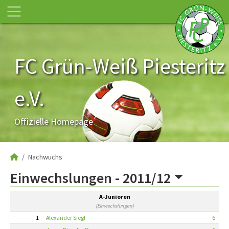
FC Grün-Weiß Piesteritz
e.V.
Offizielle Homepage
Nachwuchs
Einwechslungen -
2011/12
A-Junioren
(Einwechslungen)
1
Alexander Siegl
6