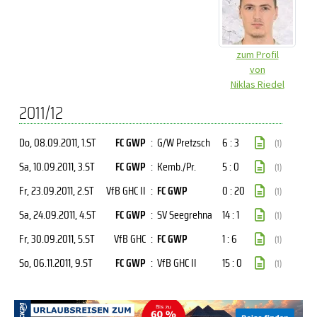
zum Profil
von
Niklas Riedel
2011/12
Do, 08.09.2011
, 1.ST
FC GWP
:
G/W Pretzsch
6 : 3
(1)
Sa, 10.09.2011
, 3.ST
FC GWP
:
Kemb./Pr.
5 : 0
(1)
Fr, 23.09.2011
, 2.ST
VfB GHC II
:
FC GWP
0 : 20
(1)
Sa, 24.09.2011
, 4.ST
FC GWP
:
SV Seegrehna
14 : 1
(1)
Fr, 30.09.2011
, 5.ST
VfB GHC
:
FC GWP
1 : 6
(1)
So, 06.11.2011
, 9.ST
FC GWP
:
VfB GHC II
15 : 0
(1)