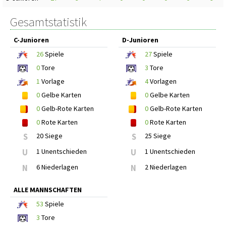
Gesamtstatistik
C-Junioren
D-Junioren
26
Spiele
27
Spiele
0
Tore
3
Tore
1
Vorlage
4
Vorlagen
0
Gelbe Karten
0
Gelbe Karten
0
Gelb-Rote Karten
0
Gelb-Rote Karten
0
Rote Karten
0
Rote Karten
S
20 Siege
S
25 Siege
U
1 Unentschieden
U
1 Unentschieden
N
6 Niederlagen
N
2 Niederlagen
ALLE MANNSCHAFTEN
53
Spiele
3
Tore