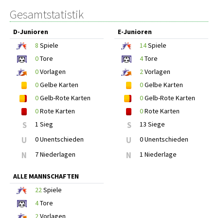
Gesamtstatistik
D-Junioren
E-Junioren
8
Spiele
14
Spiele
0
Tore
4
Tore
0
Vorlagen
2
Vorlagen
0
Gelbe Karten
0
Gelbe Karten
0
Gelb-Rote Karten
0
Gelb-Rote Karten
0
Rote Karten
0
Rote Karten
S
1 Sieg
S
13 Siege
U
0 Unentschieden
U
0 Unentschieden
N
7 Niederlagen
N
1 Niederlage
ALLE MANNSCHAFTEN
22
Spiele
4
Tore
2
Vorlagen