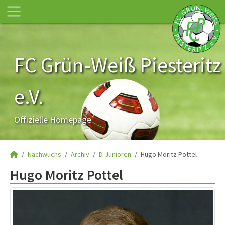
FC Grün-Weiß Piesteritz
e.V.
Offizielle Homepage
Nachwuchs
Archiv
D-Junioren
Hugo Moritz Pottel
Hugo Moritz Pottel