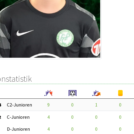
nstatistik
4
C2-Junioren
9
0
1
0
2
C-Junioren
4
0
0
0
D-Junioren
4
0
0
0