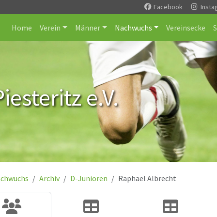
Facebook
Insta
Home
Verein
Männer
Nachwuchs
Vereinsecke
esteritz e.V.
chwuchs
Archiv
D-Junioren
Raphael Albrecht