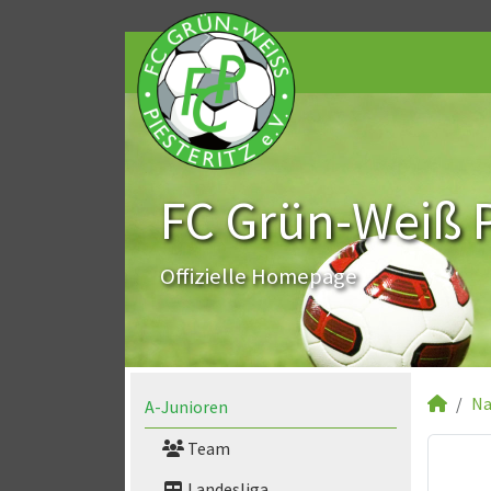
FC Grün-Weiß Pi
Offizielle Homepage
Na
A-Junioren
Team
Landesliga