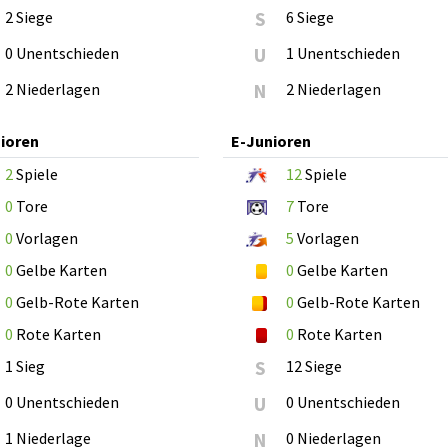
2 Siege
S
6 Siege
0 Unentschieden
U
1 Unentschieden
2 Niederlagen
N
2 Niederlagen
ioren
E-Junioren
2
Spiele
12
Spiele
0
Tore
7
Tore
0
Vorlagen
5
Vorlagen
0
Gelbe Karten
0
Gelbe Karten
0
Gelb-Rote Karten
0
Gelb-Rote Karten
0
Rote Karten
0
Rote Karten
1 Sieg
S
12 Siege
0 Unentschieden
U
0 Unentschieden
1 Niederlage
N
0 Niederlagen