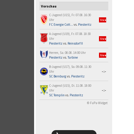
Vorschau
C-Jugend (U15), Fr. 07.08. 16:30
Uhr
live
FC Energie Cott...
vs.
Piesteritz
A-Jugend (U19), Fr. 07.08. 18:30
Uhr
live
Piesteritz
vs.
Reinsdorf II
Herren, Sa. 08.08. 14:00 Uhr
live
Piesteritz
vs.
Turbine
B-Jugend (U17), So. 09.08. 11:30
Uhr
-:-
SC Bernburg
vs.
Piesteritz
C-Jugend (U15), Di. 11.08. 18:00
Uhr
-:-
SC Templin
vs.
Piesteritz
© FuPa-Widget