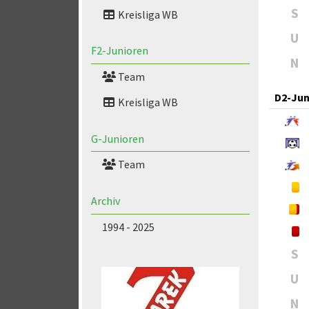
S
Kreisliga WB
U
F2-Junioren
N
Team
D2-Jun
Kreisliga WB
G-Junioren
Team
Archiv
1994 - 2025
S
U
N