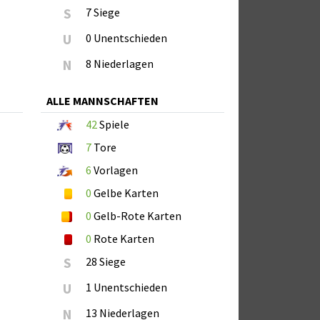
S
7 Siege
U
0 Unentschieden
N
8 Niederlagen
ALLE MANNSCHAFTEN
42
Spiele
7
Tore
6
Vorlagen
0
Gelbe Karten
0
Gelb-Rote Karten
0
Rote Karten
S
28 Siege
U
1 Unentschieden
N
13 Niederlagen