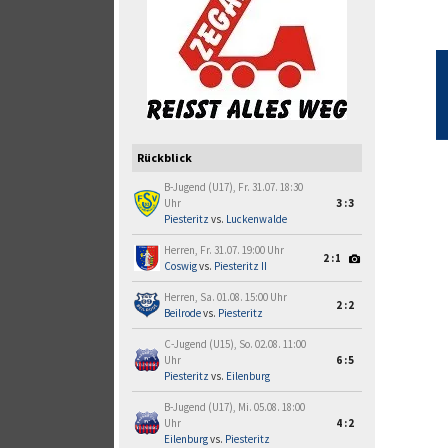
Rückblick
B-Jugend (U17), Fr. 31.07. 18:30
Uhr
3:3
Piesteritz
vs.
Luckenwalde
Herren, Fr. 31.07. 19:00 Uhr
2:1
Coswig
vs.
Piesteritz II
Herren, Sa. 01.08. 15:00 Uhr
2:2
Beilrode
vs.
Piesteritz
C-Jugend (U15), So. 02.08. 11:00
Uhr
6:5
Piesteritz
vs.
Eilenburg
B-Jugend (U17), Mi. 05.08. 18:00
Uhr
4:2
Eilenburg
vs.
Piesteritz