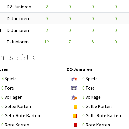
D2-Junioren
2
0
0
0
1
D-Junioren
9
0
0
0
0
D-Junioren
2
0
0
0
E-Junioren
12
7
5
0
mtstatistik
oren
C2-Junioren
4
Spiele
9
Spiele
0
Tore
0
Tore
0
Vorlagen
1
Vorlage
0
Gelbe Karten
0
Gelbe Karten
0
Gelb-Rote Karten
0
Gelb-Rote Karten
0
Rote Karten
0
Rote Karten