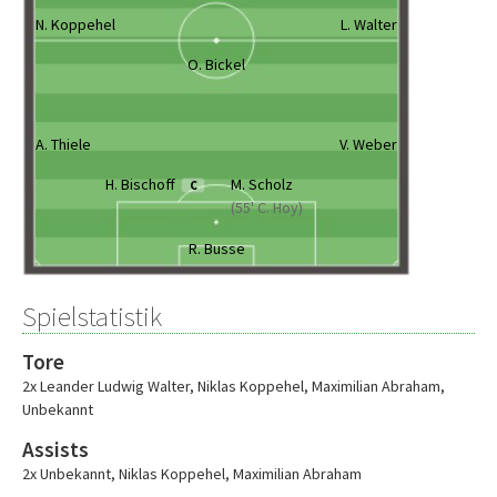
N. Koppehel
L. Walter
O. Bickel
A. Thiele
V. Weber
H. Bischoff
M. Scholz
C
(55' C. Hoy)
R. Busse
Spielstatistik
Tore
2x Leander Ludwig Walter
,
Niklas Koppehel
,
Maximilian Abraham
,
Unbekannt
Assists
2x Unbekannt
,
Niklas Koppehel
,
Maximilian Abraham