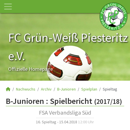
FC Grün-Weiß Piesteritz
e.V.
Offizielle Homepage
Nachwuchs
Archiv
B-Junioren
Spielplan
Spieltag
B-Junioren :
Spielbericht
(2017/18)
FSA Verbandsliga Süd
16. Spieltag - 15.04.2018
12:00 Uhr