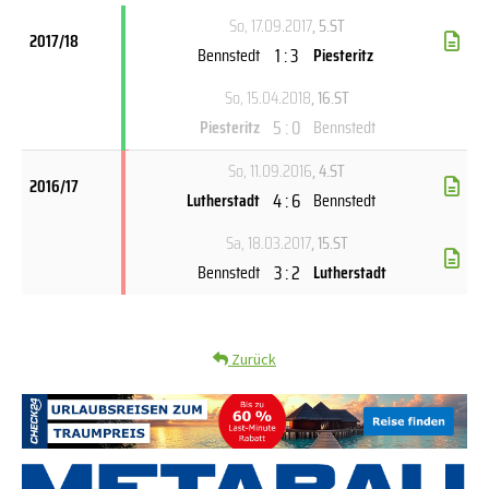
So, 17.09.2017
, 5.ST
2017/18
1 : 3
Bennstedt
Piesteritz
So, 15.04.2018
, 16.ST
5 : 0
Piesteritz
Bennstedt
So, 11.09.2016
, 4.ST
2016/17
4 : 6
Lutherstadt
Bennstedt
Sa, 18.03.2017
, 15.ST
3 : 2
Bennstedt
Lutherstadt
Zurück