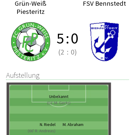
Grün-Weiß
FSV Bennstedt
Piesteritz
5
:
0
(2
:
0)
Aufstellung
Unbekannt
(51' M. Gertz)
N. Riedel
M. Abraham
(66' R. Andreas)