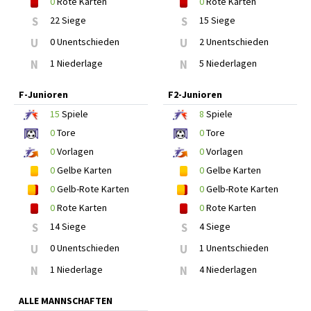
0
Rote Karten
0
Rote Karten
S
22 Siege
S
15 Siege
U
0 Unentschieden
U
2 Unentschieden
N
1 Niederlage
N
5 Niederlagen
F-Junioren
F2-Junioren
15
Spiele
8
Spiele
0
Tore
0
Tore
0
Vorlagen
0
Vorlagen
0
Gelbe Karten
0
Gelbe Karten
0
Gelb-Rote Karten
0
Gelb-Rote Karten
0
Rote Karten
0
Rote Karten
S
14 Siege
S
4 Siege
U
0 Unentschieden
U
1 Unentschieden
N
1 Niederlage
N
4 Niederlagen
ALLE MANNSCHAFTEN