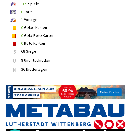
109
Spiele
0
Tore
1
Vorlage
0
Gelbe Karten
0
Gelb-Rote Karten
0
Rote Karten
S
68 Siege
U
8 Unentschieden
N
36 Niederlagen