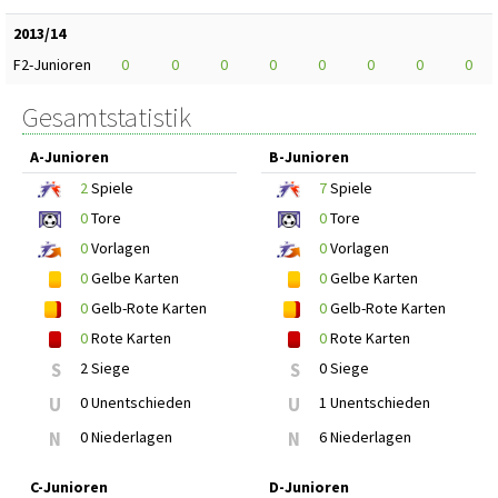
2013/14
F2-Junioren
0
0
0
0
0
0
0
0
Gesamtstatistik
A-Junioren
B-Junioren
2
Spiele
7
Spiele
0
Tore
0
Tore
0
Vorlagen
0
Vorlagen
0
Gelbe Karten
0
Gelbe Karten
0
Gelb-Rote Karten
0
Gelb-Rote Karten
0
Rote Karten
0
Rote Karten
S
2 Siege
S
0 Siege
U
0 Unentschieden
U
1 Unentschieden
N
0 Niederlagen
N
6 Niederlagen
C-Junioren
D-Junioren