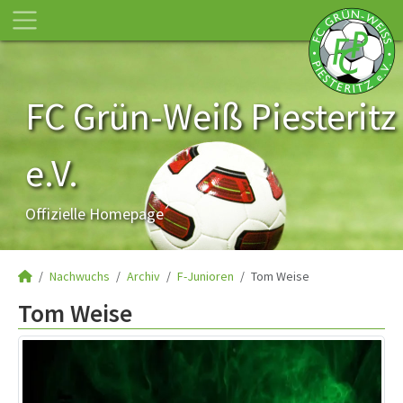
FC Grün-Weiß Piesteritz
e.V.
Offizielle Homepage
Nachwuchs
Archiv
F-Junioren
Tom Weise
Tom Weise