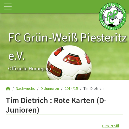
FC Grün-Weiß Piesteritz
e.V.
Offizielle Homepage
Nachwuchs
D-Junioren
2014/15
Tim Dietrich
Tim Dietrich : Rote Karten (D-
Junioren)
zum Profil