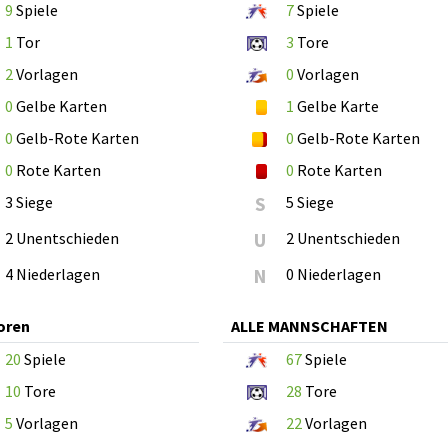
9
Spiele
7
Spiele
1
Tor
3
Tore
2
Vorlagen
0
Vorlagen
0
Gelbe Karten
1
Gelbe Karte
0
Gelb-Rote Karten
0
Gelb-Rote Karten
0
Rote Karten
0
Rote Karten
3 Siege
S
5 Siege
2 Unentschieden
U
2 Unentschieden
4 Niederlagen
N
0 Niederlagen
oren
ALLE MANNSCHAFTEN
20
Spiele
67
Spiele
10
Tore
28
Tore
5
Vorlagen
22
Vorlagen