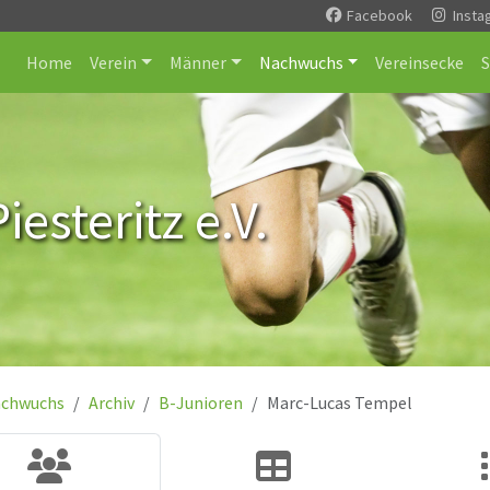
Facebook
Insta
Home
Verein
Männer
Nachwuchs
Vereinsecke
esteritz e.V.
chwuchs
Archiv
B-Junioren
Marc-Lucas Tempel