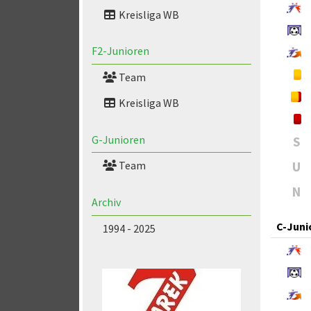
Kreisliga WB
F2-Junioren
Team
Kreisliga WB
G-Junioren
S
U
Team
N
Archiv
C-Juni
1994 - 2025