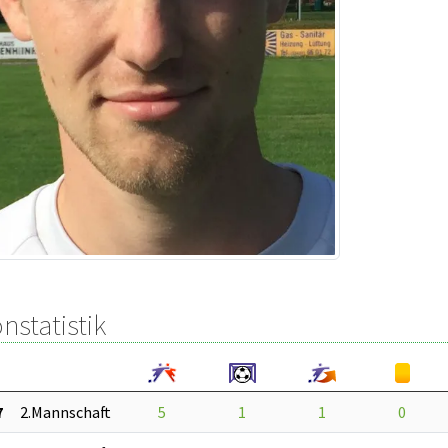
nstatistik
7
2.Mannschaft
5
1
1
0