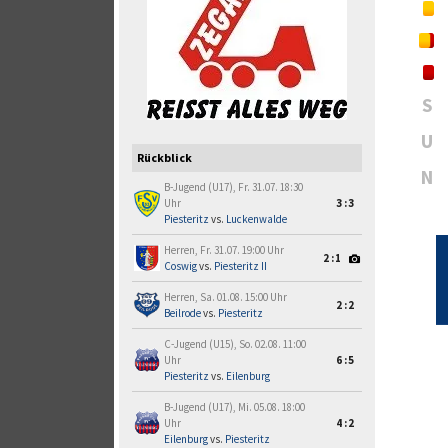
S
U
Rückblick
N
B-Jugend (U17), Fr. 31.07. 18:30
Uhr
3:3
Piesteritz
vs.
Luckenwalde
Herren, Fr. 31.07. 19:00 Uhr
2:1
Coswig
vs.
Piesteritz II
Herren, Sa. 01.08. 15:00 Uhr
2:2
Beilrode
vs.
Piesteritz
C-Jugend (U15), So. 02.08. 11:00
Uhr
6:5
Piesteritz
vs.
Eilenburg
B-Jugend (U17), Mi. 05.08. 18:00
Uhr
4:2
Eilenburg
vs.
Piesteritz