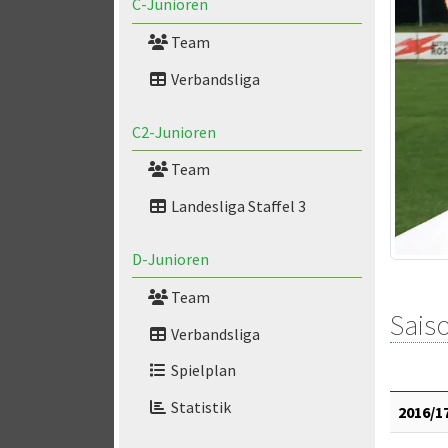
C-Junioren
Team
Verbandsliga
C2-Junioren
Team
Landesliga Staffel 3
D-Junioren
Team
Saiso
Verbandsliga
Spielplan
Statistik
2016/1