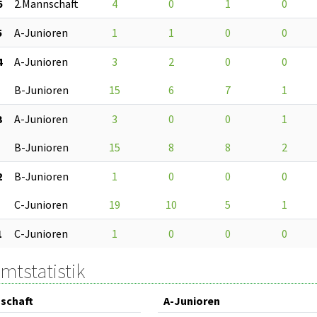
6
2.Mannschaft
4
0
1
0
5
A-Junioren
1
1
0
0
4
A-Junioren
3
2
0
0
B-Junioren
15
6
7
1
3
A-Junioren
3
0
0
1
B-Junioren
15
8
8
2
2
B-Junioren
1
0
0
0
C-Junioren
19
10
5
1
1
C-Junioren
1
0
0
0
mtstatistik
schaft
A-Junioren