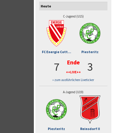
Heute
C-Jugend (U15)
FC Energie Cott...
Piesteritz
Ende
7
3
++LIVE++
» zum ausführlichen Liveticker
A-Jugend (U19)
Piesteritz
Reinsdorf II