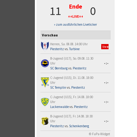
Ende
11
0
++LIVE++
» zum ausführlichen Liveticker
Vorschau
Herren, Sa. 08.08. 14:00 Uhr
live
Piesteritz
vs.
Turbine
B-Jugend (U17), So. 09.08. 11:30
Uhr
-:-
SC Bernburg
vs.
Piesteritz
C-Jugend (U15), Di. 11.08. 18:00
Uhr
-:-
SC Templin
vs.
Piesteritz
C-Jugend (U15), Fr. 14.08. 18:00
Uhr
-:-
Luckenwalde
vs.
Piesteritz
B-Jugend (U17), Fr. 14.08. 18:30
Uhr
-:-
Piesteritz
vs.
Schenkenberg
© FuPa-Widget