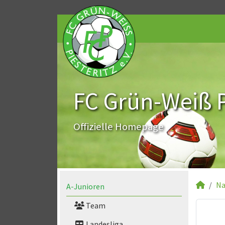
FC Grün-Weiß Pi
Offizielle Homepage
Na
A-Junioren
Team
Landesliga