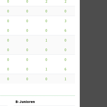
0
0
2
2
0
0
0
0
0
0
0
3
0
0
0
6
0
0
1
0
0
0
0
0
0
0
0
0
0
0
1
6
0
0
0
1
B-Junioren