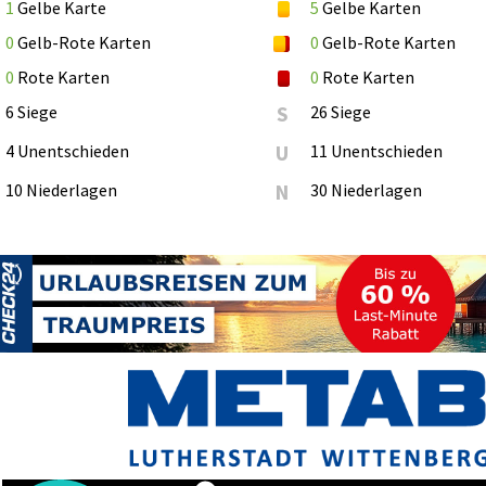
1
Gelbe Karte
5
Gelbe Karten
0
Gelb-Rote Karten
0
Gelb-Rote Karten
0
Rote Karten
0
Rote Karten
6 Siege
S
26 Siege
4 Unentschieden
U
11 Unentschieden
10 Niederlagen
N
30 Niederlagen