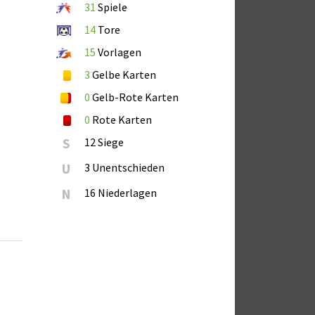
31
Spiele
14
Tore
15
Vorlagen
3
Gelbe Karten
0
Gelb-Rote Karten
0
Rote Karten
S
12 Siege
U
3 Unentschieden
N
16 Niederlagen