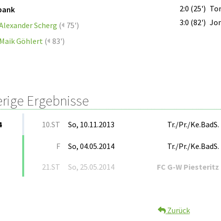
2:0 (25')
Tom
bank
3:0 (82')
Jon
Alexander Scherg
(
75')
Maik Göhlert
(
83')
erige Ergebnisse
4
10.ST
So, 10.11.2013
Tr./Pr./Ke.BadS.
F
So, 04.05.2014
Tr./Pr./Ke.BadS.
21.ST
So, 25.05.2014
FC G-W Piesteritz
Zurück