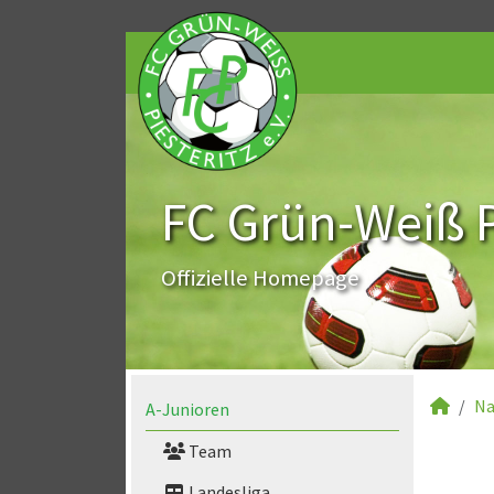
FC Grün-Weiß Pi
Offizielle Homepage
Na
A-Junioren
Team
Landesliga