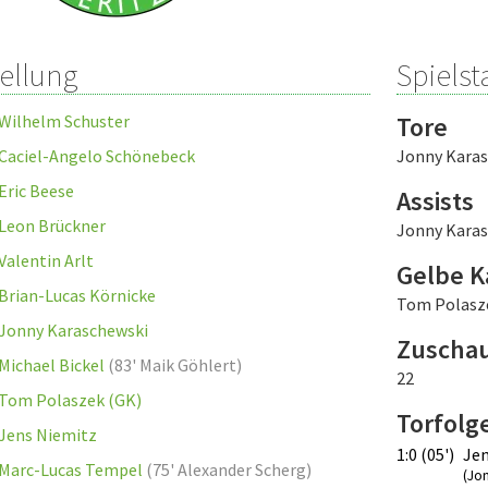
tellung
Spielsta
Wilhelm Schuster
Tore
Caciel-Angelo Schönebeck
Jonny Kara
Eric Beese
Assists
Leon Brückner
Jonny Kara
Valentin Arlt
Gelbe K
Brian-Lucas Körnicke
Tom Polasz
Jonny Karaschewski
Zuscha
Michael Bickel
(
83' Maik Göhlert
)
22
Tom Polaszek (GK)
Torfolg
Jens Niemitz
1:0 (05')
Jen
Marc-Lucas Tempel
(
75' Alexander Scherg
)
(Jo