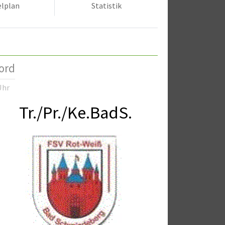
elplan
Statistik
ord
Uhr
Tr./Pr./Ke.BadS.