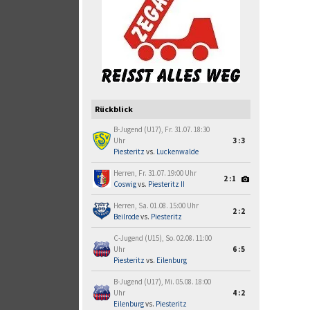
Rückblick
B-Jugend (U17), Fr. 31.07. 18:30
Uhr
3:3
Piesteritz
vs.
Luckenwalde
Herren, Fr. 31.07. 19:00 Uhr
2:1
Coswig
vs.
Piesteritz II
Herren, Sa. 01.08. 15:00 Uhr
2:2
Beilrode
vs.
Piesteritz
C-Jugend (U15), So. 02.08. 11:00
Uhr
6:5
Piesteritz
vs.
Eilenburg
B-Jugend (U17), Mi. 05.08. 18:00
Uhr
4:2
Eilenburg
vs.
Piesteritz