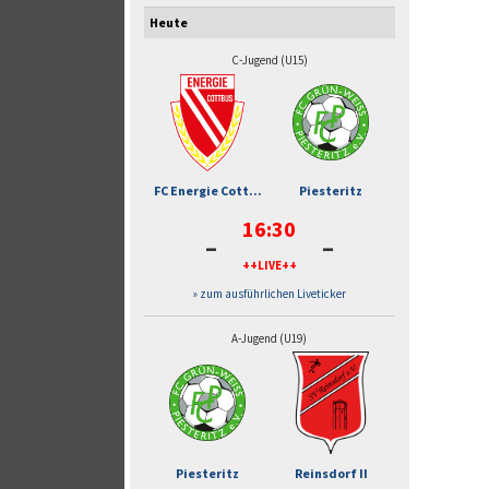
Heute
C-Jugend (U15)
FC Energie Cott...
Piesteritz
16:30
-
-
++LIVE++
» zum ausführlichen Liveticker
A-Jugend (U19)
Piesteritz
Reinsdorf II