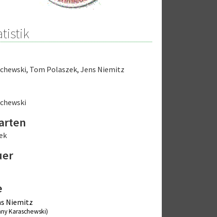
tistik
schewski
,
Tom Polaszek
,
Jens Niemitz
schewski
arten
ek
uer
e
s Niemitz
nny Karaschewski)