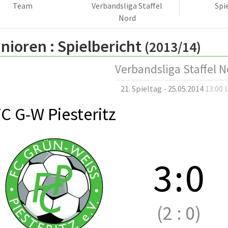
Team
Verbandsliga Staffel
Spi
Nord
nioren :
Spielbericht
(2013/14)
Verbandsliga Staffel N
21. Spieltag - 25.05.2014
13:00 
C G-W Piesteritz
3
:
0
(2
:
0)