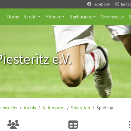
Facebook
Insta
Home
Verein
Männer
Nachwuchs
Vereinsecke
esteritz e.V.
chwuchs
Archiv
A-Junioren
Spielplan
Spieltag