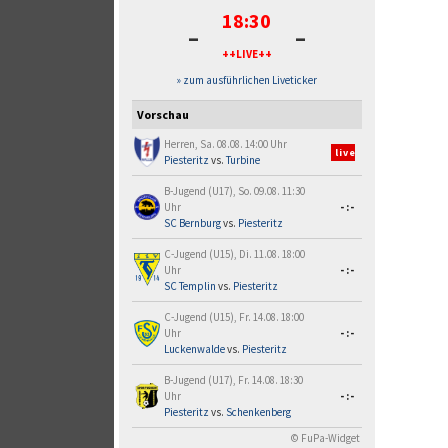
18:30
-
-
++LIVE++
» zum ausführlichen Liveticker
Vorschau
Herren, Sa. 08.08. 14:00 Uhr
live
Piesteritz
vs.
Turbine
B-Jugend (U17), So. 09.08. 11:30
Uhr
-:-
SC Bernburg
vs.
Piesteritz
C-Jugend (U15), Di. 11.08. 18:00
Uhr
-:-
SC Templin
vs.
Piesteritz
C-Jugend (U15), Fr. 14.08. 18:00
Uhr
-:-
Luckenwalde
vs.
Piesteritz
B-Jugend (U17), Fr. 14.08. 18:30
Uhr
-:-
Piesteritz
vs.
Schenkenberg
© FuPa-Widget