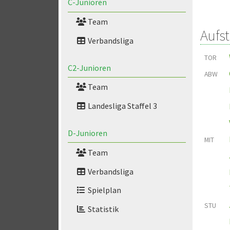
C-Junioren
Team
Aufs
Verbandsliga
TOR
C2-Junioren
ABW
Team
Landesliga Staffel 3
D-Junioren
MIT
Team
Verbandsliga
Spielplan
STU
Statistik