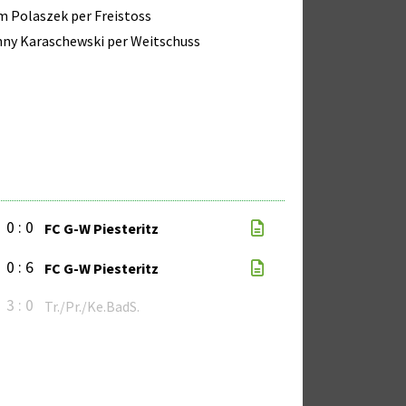
 Polaszek per Freistoss
ny Karaschewski per Weitschuss
0 : 0
FC G-W Piesteritz
0 : 6
FC G-W Piesteritz
3 : 0
Tr./Pr./Ke.BadS.