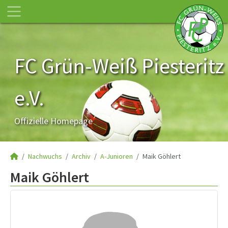
FC Grün-Weiß Piesteritz
e.V.
Offizielle Homepage
Nachwuchs
Archiv
A-Junioren
Maik Göhlert
Maik Göhlert