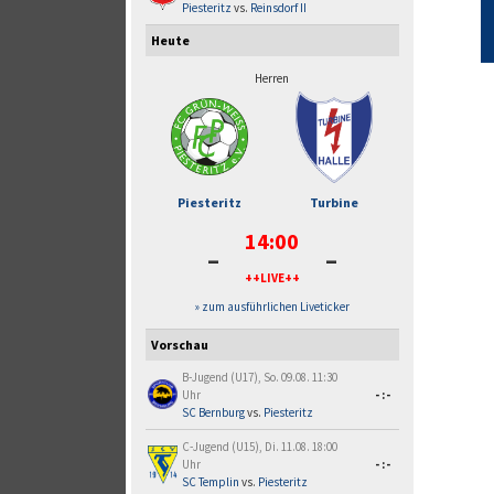
Piesteritz
vs.
Reinsdorf II
Heute
Herren
Piesteritz
Turbine
14:00
-
-
++LIVE++
» zum ausführlichen Liveticker
Vorschau
B-Jugend (U17), So. 09.08. 11:30
Uhr
-:-
SC Bernburg
vs.
Piesteritz
C-Jugend (U15), Di. 11.08. 18:00
Uhr
-:-
SC Templin
vs.
Piesteritz