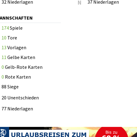
32 Niederlagen
N
37 Niederlagen
MANNSCHAFTEN
174
Spiele
10
Tore
13
Vorlagen
11
Gelbe Karten
0
Gelb-Rote Karten
0
Rote Karten
88 Siege
20 Unentschieden
77 Niederlagen