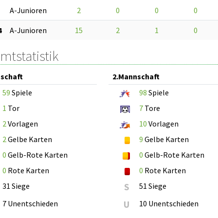
A-Junioren
2
0
0
0
4
A-Junioren
15
2
1
0
mtstatistik
schaft
2.Mannschaft
59
Spiele
98
Spiele
1
Tor
7
Tore
2
Vorlagen
10
Vorlagen
2
Gelbe Karten
9
Gelbe Karten
0
Gelb-Rote Karten
0
Gelb-Rote Karten
0
Rote Karten
0
Rote Karten
31 Siege
S
51 Siege
7 Unentschieden
U
10 Unentschieden