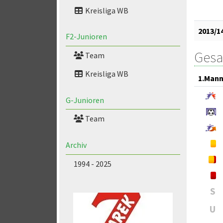
Kreisliga WB
2013/1
F2-Junioren
Gesa
Team
Kreisliga WB
1.Mann
G-Junioren
Team
Archiv
1994 - 2025
S
U