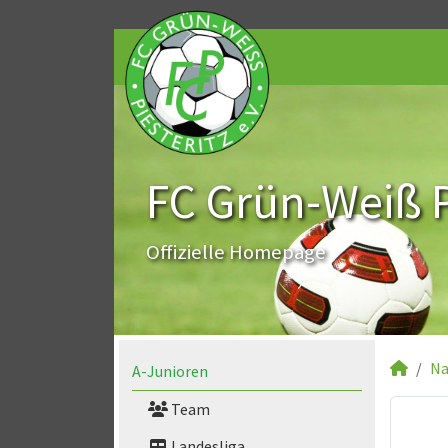
FC Grün-Weiß Pi
Offizielle Homepage
Na
A-Junioren
Team
Landesliga