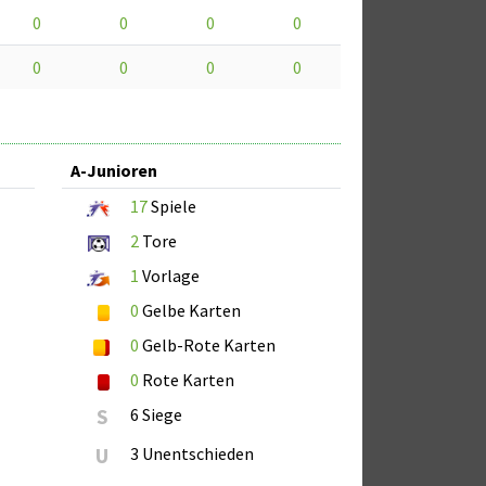
0
0
0
0
0
0
0
0
A-Junioren
17
Spiele
2
Tore
1
Vorlage
0
Gelbe Karten
0
Gelb-Rote Karten
0
Rote Karten
S
6 Siege
U
3 Unentschieden