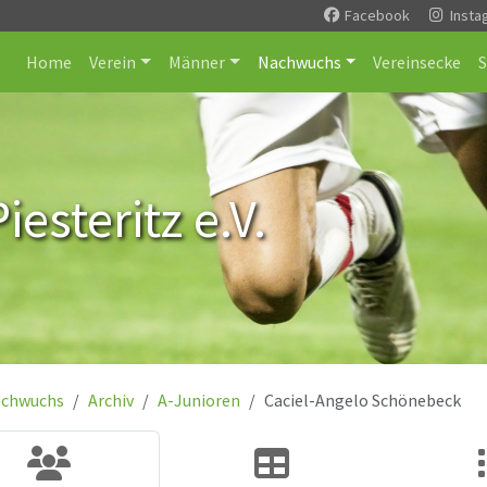
Facebook
Insta
Home
Verein
Männer
Nachwuchs
Vereinsecke
esteritz e.V.
chwuchs
Archiv
A-Junioren
Caciel-Angelo Schönebeck