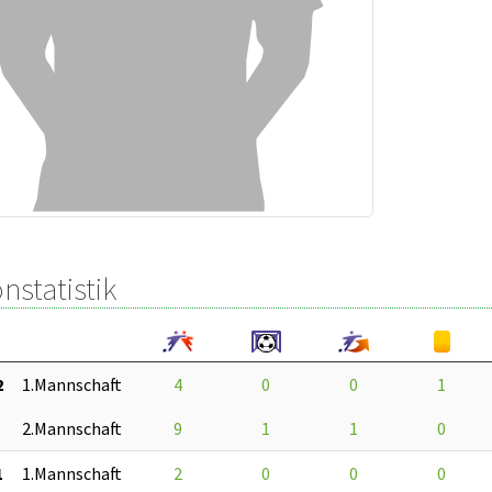
nstatistik
2
1.Mannschaft
4
0
0
1
2.Mannschaft
9
1
1
0
1
1.Mannschaft
2
0
0
0