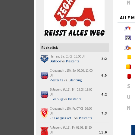
N
ALLE 
Rückblick
Herren, Sa. 01.08. 15:00 Uhr
2:2
Beilrode
vs.
Piesteritz
C-Jugend (U15), So. 02.08. 11:00
Uhr
6:5
Piesteritz
vs.
Eilenburg
S
B-Jugend (U17), Mi. 05.08. 18:00
Uhr
4:2
U
Eilenburg
vs.
Piesteritz
N
C-Jugend (U15), Fr. 07.08. 16:30
Uhr
7:3
FC Energie Cott...
vs.
Piesteritz
A-Jugend (U19), Fr. 07.08. 18:30
Uhr
11:0