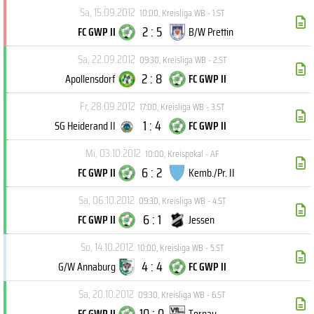
Sa, 15.09.2012
10:00
,
Kreisliga WB - 1.ST
2 : 5
FC GWP II
B/W Prettin
Sa, 22.09.2012
09:30
,
Kreisliga WB - 2.ST
2 : 8
Apollensdorf
FC GWP II
Fr, 28.09.2012
17:00
,
Kreisliga WB - 3.ST
1 : 4
SG Heiderand II
FC GWP II
Mi, 03.10.2012
10:00
,
Kreispokal - AF
6 : 2
FC GWP II
Kemb./Pr. II
Sa, 06.10.2012
09:30
,
Kreisliga WB - 4.ST
6 : 1
FC GWP II
Jessen
So, 14.10.2012
10:00
,
Kreisliga WB - 5.ST
4 : 4
G/W Annaburg
FC GWP II
Sa, 20.10.2012
09:30
,
Kreisliga WB - 6.ST
10 : 0
FC GWP II
Tornau