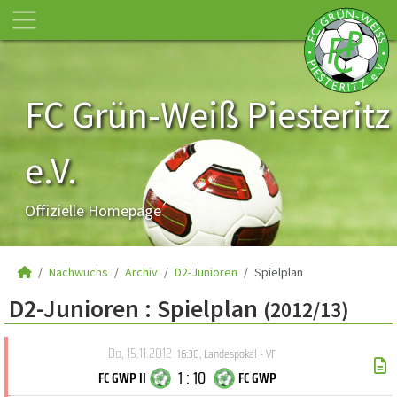
FC Grün-Weiß Piesteritz
e.V.
Offizielle Homepage
Nachwuchs
Archiv
D2-Junioren
Spielplan
D2-Junioren :
Spielplan
(2012/13)
Do, 15.11.2012
16:30
,
Landespokal - VF
1 : 10
FC GWP II
FC GWP