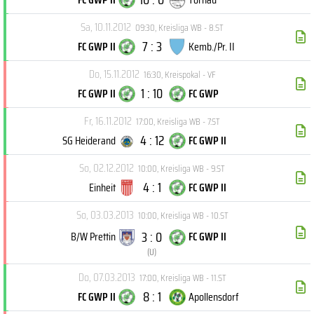
Sa, 10.11.2012
09:30
,
Kreisliga WB - 8.ST
7 : 3
FC GWP II
Kemb./Pr. II
Do, 15.11.2012
16:30
,
Kreispokal - VF
1 : 10
FC GWP II
FC GWP
Fr, 16.11.2012
17:00
,
Kreisliga WB - 7.ST
4 : 12
SG Heiderand
FC GWP II
So, 02.12.2012
10:00
,
Kreisliga WB - 9.ST
4 : 1
Einheit
FC GWP II
So, 03.03.2013
10:00
,
Kreisliga WB - 10.ST
3 : 0
B/W Prettin
FC GWP II
(
U
)
Do, 07.03.2013
17:00
,
Kreisliga WB - 11.ST
8 : 1
FC GWP II
Apollensdorf