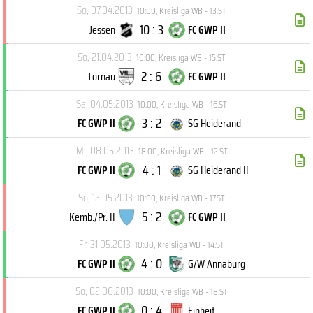
So, 07.04.2013
10:00
,
Kreisliga WB - 13.ST
10 : 3
Jessen
FC GWP II
So, 21.04.2013
10:00
,
Kreisliga WB - 15.ST
2 : 6
Tornau
FC GWP II
Sa, 04.05.2013
10:00
,
Kreisliga WB - 16.ST
3 : 2
FC GWP II
SG Heiderand
Mi, 08.05.2013
18:00
,
Kreisliga WB - 12.ST
4 : 1
FC GWP II
SG Heiderand II
So, 12.05.2013
10:00
,
Kreisliga WB - 17.ST
5 : 2
Kemb./Pr. II
FC GWP II
Fr, 31.05.2013
10:00
,
Kreisliga WB - 14.ST
4 : 0
FC GWP II
G/W Annaburg
So, 02.06.2013
10:00
,
Kreisliga WB - 18.ST
0 : 4
FC GWP II
Einheit