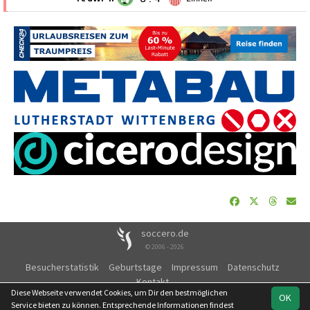
soccero.de
© 2006 - 2026
Besucherstatistik
Geburtstage
Impressum
Datenschutz
Kontakt
Diese Webseite verwendet Cookies, um Dir den bestmöglichen
OK
Service bieten zu können. Entsprechende Informationen findest