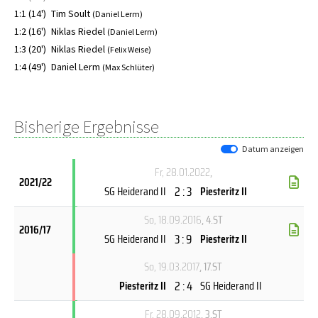
1:1 (14')
Tim Soult
(Daniel Lerm)
1:2 (16')
Niklas Riedel
(Daniel Lerm)
1:3 (20')
Niklas Riedel
(Felix Weise)
1:4 (49')
Daniel Lerm
(Max Schlüter)
Bisherige Ergebnisse
Datum anzeigen
Fr, 28.01.2022
,
2021/22
2 : 3
SG Heiderand II
Piesteritz II
So, 18.09.2016
, 4.ST
2016/17
3 : 9
SG Heiderand II
Piesteritz II
So, 19.03.2017
, 17.ST
2 : 4
Piesteritz II
SG Heiderand II
Fr, 28.09.2012
, 3.ST