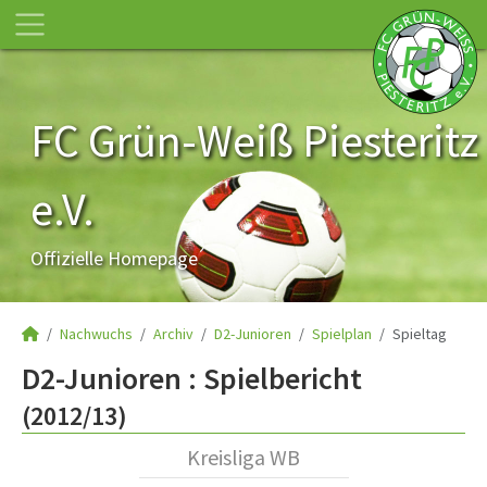
FC Grün-Weiß Piesteritz
e.V.
Offizielle Homepage
Nachwuchs
Archiv
D2-Junioren
Spielplan
Spieltag
D2-Junioren :
Spielbericht
(2012/13)
Kreisliga WB