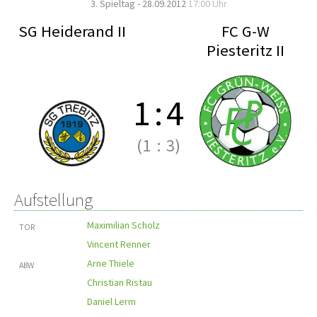
3. Spieltag - 28.09.2012
17:00 Uhr
SG Heiderand II
FC G-W
Piesteritz II
1
:
4
(1
:
3)
Aufstellung
Maximilian Scholz
TOR
Vincent Renner
Arne Thiele
ABW
Christian Ristau
Daniel Lerm