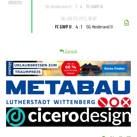
2012/13
1 : 4
SG Heiderand II
FC GWP II
Mi, 08.05.2013
, 12.ST
4 : 1
FC GWP II
SG Heiderand II
Zurück