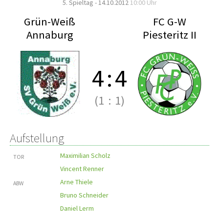
5. Spieltag - 14.10.2012
10:00 Uhr
Grün-Weiß
FC G-W
Annaburg
Piesteritz II
4
:
4
(1
:
1)
Aufstellung
Maximilian Scholz
TOR
Vincent Renner
Arne Thiele
ABW
Bruno Schneider
Daniel Lerm