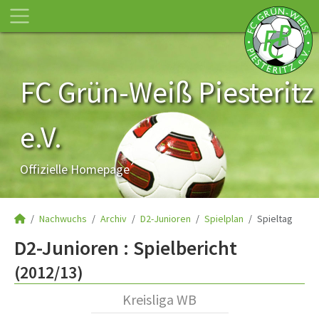
FC Grün-Weiß Piesteritz
e.V.
Offizielle Homepage
Nachwuchs
Archiv
D2-Junioren
Spielplan
Spieltag
D2-Junioren :
Spielbericht
(2012/13)
Kreisliga WB