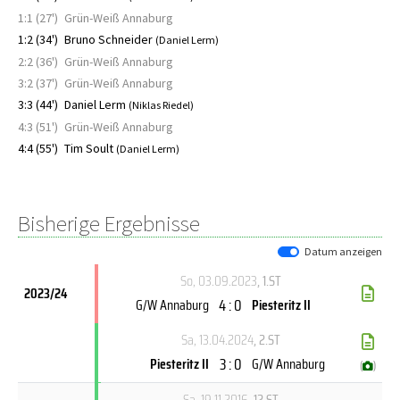
1:1 (27')
Grün-Weiß Annaburg
1:2 (34')
Bruno Schneider
(Daniel Lerm)
2:2 (36')
Grün-Weiß Annaburg
3:2 (37')
Grün-Weiß Annaburg
3:3 (44')
Daniel Lerm
(Niklas Riedel)
4:3 (51')
Grün-Weiß Annaburg
4:4 (55')
Tim Soult
(Daniel Lerm)
Bisherige Ergebnisse
Datum anzeigen
So, 03.09.2023
, 1.ST
2023/24
4 : 0
G/W Annaburg
Piesteritz II
Sa, 13.04.2024
, 2.ST
3 : 0
Piesteritz II
G/W Annaburg
(
)
Sa, 19.11.2016
, 12.ST