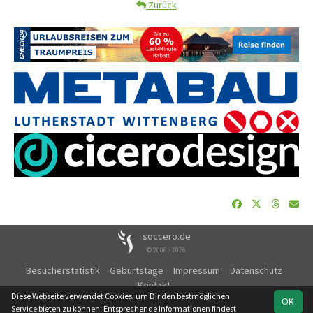
Zurück
soccero.de
© 2006 - 2026
Besucherstatistik
Geburtstage
Impressum
Datenschutz
Kontakt
Diese Webseite verwendet Cookies, um Dir den bestmöglichen
OK
Service bieten zu können. Entsprechende Informationen findest