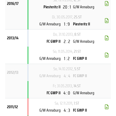
2016/17
20 : 1
Piesteritz II
G/W Annaburg
Di, 30.05.2017
, 25.ST
1 : 9
G/W Annaburg
Piesteritz II
Do, 31.10.2013
, 8.ST
2013/14
2 : 2
FC GWP II
G/W Annaburg
So, 11.05.2014
, 21.ST
1 : 2
G/W Annaburg
FC GWP II
So, 14.10.2012
, 5.ST
2012/13
4 : 4
G/W Annaburg
FC GWP II
Fr, 31.05.2013
, 14.ST
4 : 0
FC GWP II
G/W Annaburg
Sa, 12.11.2011
, 1.ST
2011/12
4 : 3
G/W Annaburg
FC GWP II