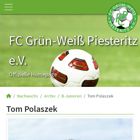
FC Grün-Weiß Piesteritz
e.V.
Offizielle Homepage
Nachwuchs
Archiv
B-Junioren
Tom Polaszek
Tom Polaszek