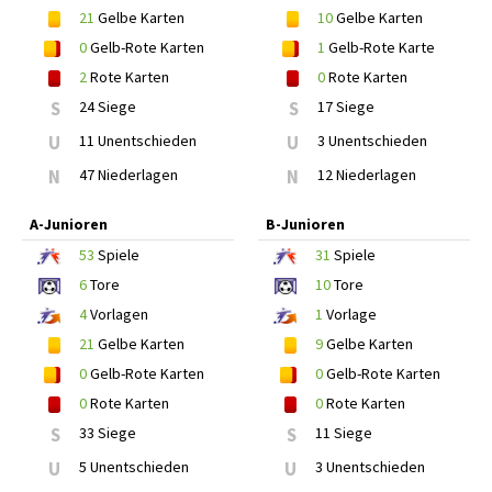
21
Gelbe Karten
10
Gelbe Karten
0
Gelb-Rote Karten
1
Gelb-Rote Karte
2
Rote Karten
0
Rote Karten
S
24 Siege
S
17 Siege
U
11 Unentschieden
U
3 Unentschieden
N
47 Niederlagen
N
12 Niederlagen
A-Junioren
B-Junioren
53
Spiele
31
Spiele
6
Tore
10
Tore
4
Vorlagen
1
Vorlage
21
Gelbe Karten
9
Gelbe Karten
0
Gelb-Rote Karten
0
Gelb-Rote Karten
0
Rote Karten
0
Rote Karten
S
33 Siege
S
11 Siege
U
5 Unentschieden
U
3 Unentschieden