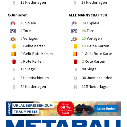
N
15 Niederlagen
N
17 Niederlagen
C-Junioren
ALLE MANNSCHAFTEN
45
Spiele
243
Spiele
3
Tore
20
Tore
6
Vorlagen
15
Vorlagen
8
Gelbe Karten
69
Gelbe Karten
0
Gelb-Rote Karten
1
Gelb-Rote Karte
0
Rote Karten
2
Rote Karten
S
13 Siege
S
98 Siege
U
8 Unentschieden
U
30 Unentschieden
N
24 Niederlagen
N
115 Niederlagen