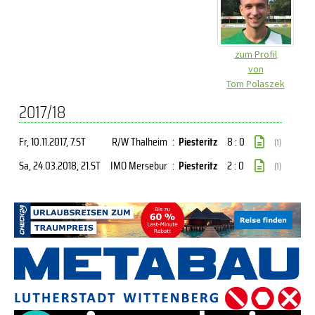
zum Profil
von
Tom Polaszek
2017/18
Fr, 10.11.2017
, 7.ST
R/W Thalheim
:
Piesteritz
8 : 0
(1)
Sa, 24.03.2018
, 21.ST
IMO Mersebur
:
Piesteritz
2 : 0
(1)