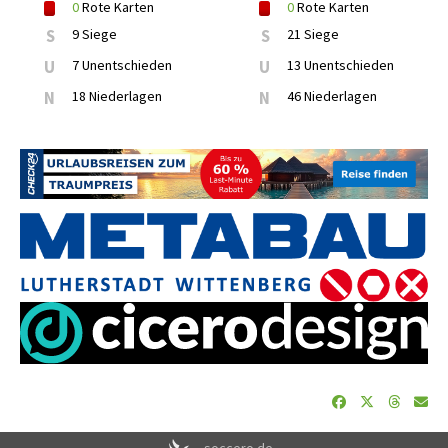
0
Rote Karten
0
Rote Karten
S
9 Siege
S
21 Siege
U
7 Unentschieden
U
13 Unentschieden
N
18 Niederlagen
N
46 Niederlagen