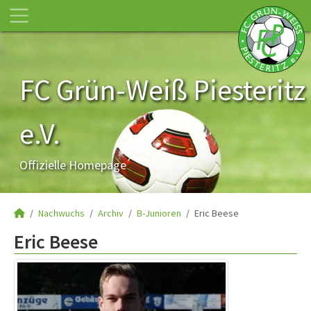
FC Grün-Weiß Piesteritz
e.V.
Offizielle Homepage
Nachwuchs
Archiv
B-Junioren
Eric Beese
Eric Beese