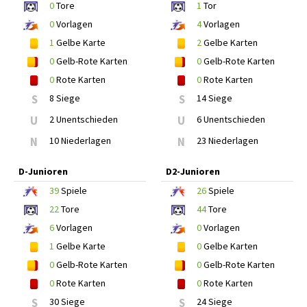
0
Tore
1
Tor
0
Vorlagen
4
Vorlagen
1
Gelbe Karte
2
Gelbe Karten
0
Gelb-Rote Karten
0
Gelb-Rote Karten
0
Rote Karten
0
Rote Karten
S
8 Siege
S
14 Siege
U
2 Unentschieden
U
6 Unentschieden
N
10 Niederlagen
N
23 Niederlagen
D-Junioren
D2-Junioren
39
Spiele
26
Spiele
22
Tore
44
Tore
6
Vorlagen
0
Vorlagen
1
Gelbe Karte
0
Gelbe Karten
0
Gelb-Rote Karten
0
Gelb-Rote Karten
0
Rote Karten
0
Rote Karten
S
30 Siege
S
24 Siege