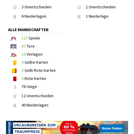
U
3 Unentschieden
U
1 Unentschieden
N
6 Niederlagen
N
1 Niederlage
ALLE MANNSCHAFTEN
127
Spiele
67
Tore
10
Vorlagen
4
Gelbe Karten
0
Gelb-Rote Karten
0
Rote Karten
S
76 Siege
U
12 Unentschieden
N
40 Niederlagen