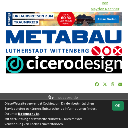
von
Mayden Rechner
soccero.de
Diese Webseite verwendet Cookies, um Dir den bestmöglichen
© 2006 - 2026
OK
Service bieten zu können. Entsprechende Informationen findest
Besucherstatistik
Geburtstage
Impressum
Datenschutz
Du unter
Datenschutz
.
Kontakt
Mit der Nutzung der Webseite erklärst Du Dich mit der
Verwendung von Cookies einverstanden.