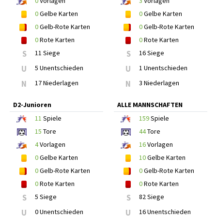
0
Vorlagen
3
Vorlagen
0
Gelbe Karten
0
Gelbe Karten
0
Gelb-Rote Karten
0
Gelb-Rote Karten
0
Rote Karten
0
Rote Karten
S
11 Siege
S
16 Siege
U
5 Unentschieden
U
1 Unentschieden
N
17 Niederlagen
N
3 Niederlagen
D2-Junioren
ALLE MANNSCHAFTEN
11
Spiele
159
Spiele
15
Tore
44
Tore
4
Vorlagen
16
Vorlagen
0
Gelbe Karten
10
Gelbe Karten
0
Gelb-Rote Karten
0
Gelb-Rote Karten
0
Rote Karten
0
Rote Karten
S
5 Siege
S
82 Siege
U
0 Unentschieden
U
16 Unentschieden