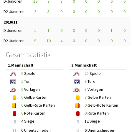
D-Junioren
19
7
3
0
0
0
6
6
D2-Junioren
2
5
0
0
0
0
0
0
2010/11
D-Junioren
1
1
0
0
0
0
1
0
D2-Junioren
9
10
4
0
0
0
0
0
Gesamtstatistik
1.Mannschaft
2.Mannschaft
6
Spiele
25
Spiele
1
Tor
3
Tore
0
Vorlagen
8
Vorlagen
0
Gelbe Karten
7
Gelbe Karten
0
Gelb-Rote Karten
0
Gelb-Rote Karten
0
Rote Karten
0
Rote Karten
S
4 Siege
S
12 Siege
U
0 Unentschieden
U
6 Unentschieden