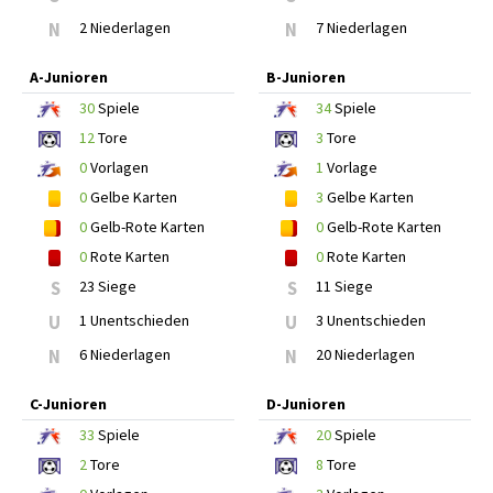
N
2 Niederlagen
N
7 Niederlagen
A-Junioren
B-Junioren
30
Spiele
34
Spiele
12
Tore
3
Tore
0
Vorlagen
1
Vorlage
0
Gelbe Karten
3
Gelbe Karten
0
Gelb-Rote Karten
0
Gelb-Rote Karten
0
Rote Karten
0
Rote Karten
S
23 Siege
S
11 Siege
U
1 Unentschieden
U
3 Unentschieden
N
6 Niederlagen
N
20 Niederlagen
C-Junioren
D-Junioren
33
Spiele
20
Spiele
2
Tore
8
Tore