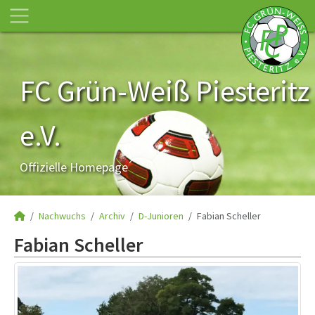
FC Grün-Weiß Piesteritz
e.V.
Offizielle Homepage
Nachwuchs
Archiv
D-Junioren
Fabian Scheller
Fabian Scheller