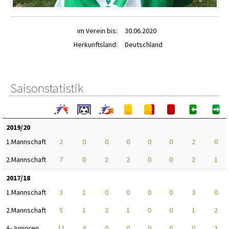
im Verein bis:
30.06.2020
Herkunftsland:
Deutschland
Saisonstatistik
2019/20
1.Mannschaft
2
0
0
0
0
0
2
0
2.Mannschaft
7
0
2
2
0
0
2
1
2017/18
1.Mannschaft
3
1
0
0
0
0
3
0
2.Mannschaft
5
1
2
1
0
0
1
2
A-Junioren
11
4
0
0
0
0
0
3