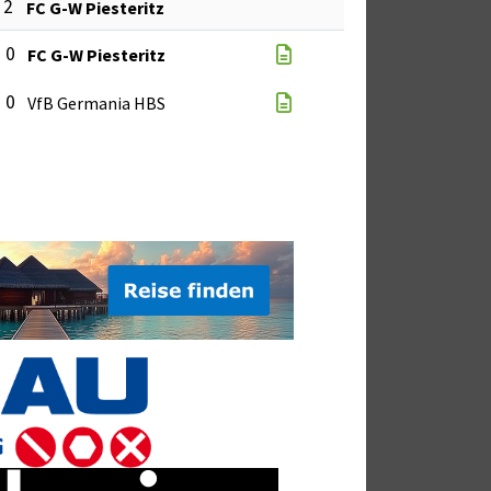
: 2
FC G-W Piesteritz
: 0
FC G-W Piesteritz
: 0
VfB Germania HBS