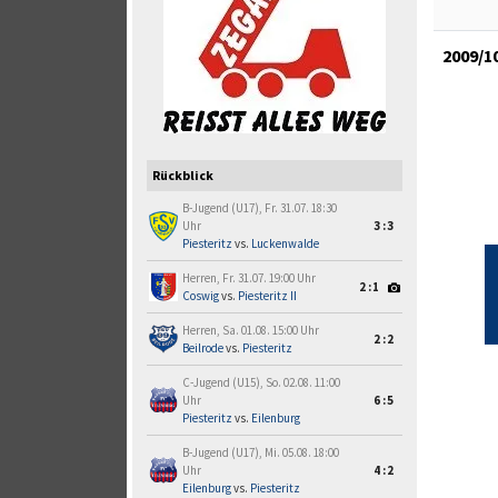
2009/1
Rückblick
B-Jugend (U17), Fr. 31.07. 18:30
Uhr
3:3
Piesteritz
vs.
Luckenwalde
Herren, Fr. 31.07. 19:00 Uhr
2:1
Coswig
vs.
Piesteritz II
Herren, Sa. 01.08. 15:00 Uhr
2:2
Beilrode
vs.
Piesteritz
C-Jugend (U15), So. 02.08. 11:00
Uhr
6:5
Piesteritz
vs.
Eilenburg
B-Jugend (U17), Mi. 05.08. 18:00
Uhr
4:2
Eilenburg
vs.
Piesteritz