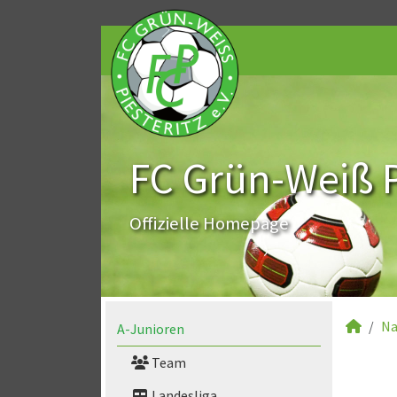
FC Grün-Weiß Pi
Offizielle Homepage
Na
A-Junioren
Team
Landesliga