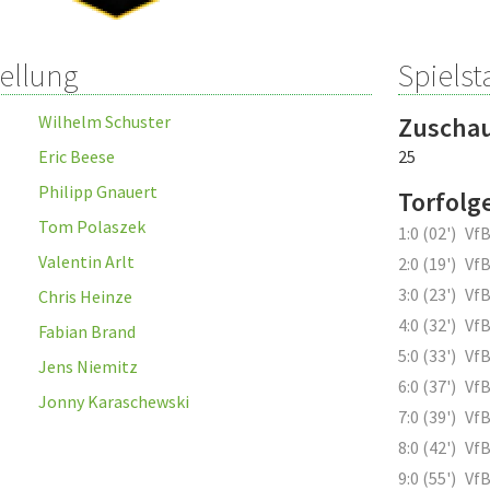
tellung
Spielsta
Wilhelm Schuster
Zuscha
Eric Beese
25
Philipp Gnauert
Torfolg
Tom Polaszek
1:0 (02')
Vf
Valentin Arlt
2:0 (19')
Vf
3:0 (23')
Vf
Chris Heinze
4:0 (32')
Vf
Fabian Brand
5:0 (33')
Vf
Jens Niemitz
6:0 (37')
Vf
Jonny Karaschewski
7:0 (39')
Vf
8:0 (42')
Vf
9:0 (55')
VfB