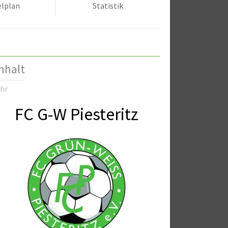
elplan
Statistik
nhalt
Uhr
FC G-W Piesteritz