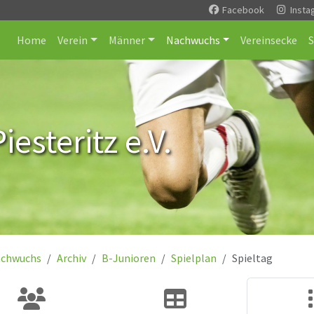
Facebook
Insta
Home
Verein
Männer
Nachwuchs
Vereinsecke
esteritz e.V.
chwuchs
Archiv
B-Junioren
Spielplan
Spieltag