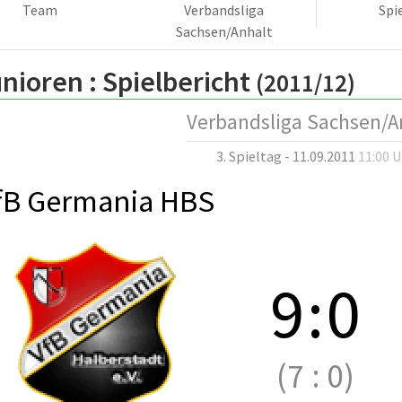
Team
Verbandsliga
Spi
Sachsen/Anhalt
nioren :
Spielbericht
(2011/12)
Verbandsliga Sachsen/A
3. Spieltag - 11.09.2011
11:00 
fB Germania HBS
9
:
0
(7
:
0)