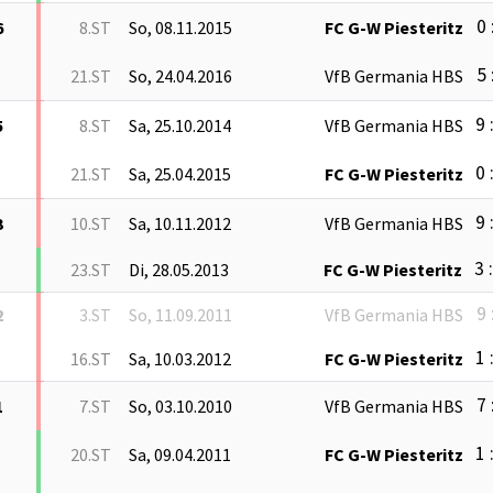
0 
6
8.ST
So, 08.11.2015
FC G-W Piesteritz
5 
21.ST
So, 24.04.2016
VfB Germania HBS
9 
5
8.ST
Sa, 25.10.2014
VfB Germania HBS
0 
21.ST
Sa, 25.04.2015
FC G-W Piesteritz
9 
3
10.ST
Sa, 10.11.2012
VfB Germania HBS
3 
23.ST
Di, 28.05.2013
FC G-W Piesteritz
9 
2
3.ST
So, 11.09.2011
VfB Germania HBS
1 
16.ST
Sa, 10.03.2012
FC G-W Piesteritz
7 
1
7.ST
So, 03.10.2010
VfB Germania HBS
1 
20.ST
Sa, 09.04.2011
FC G-W Piesteritz