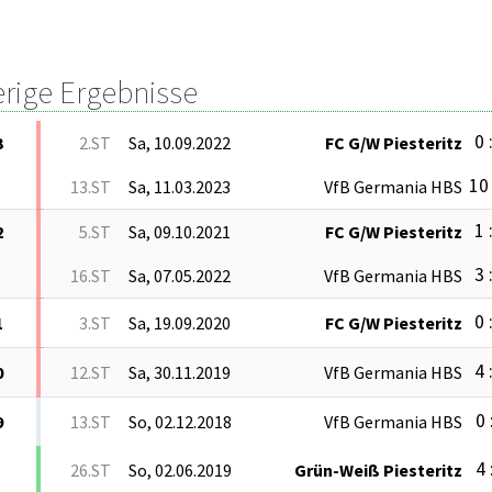
erige Ergebnisse
0 
3
2.ST
Sa, 10.09.2022
FC G/W Piesteritz
10 
13.ST
Sa, 11.03.2023
VfB Germania HBS
1 
2
5.ST
Sa, 09.10.2021
FC G/W Piesteritz
3 
16.ST
Sa, 07.05.2022
VfB Germania HBS
0 
1
3.ST
Sa, 19.09.2020
FC G/W Piesteritz
4 
0
12.ST
Sa, 30.11.2019
VfB Germania HBS
0 
9
13.ST
So, 02.12.2018
VfB Germania HBS
4 
26.ST
So, 02.06.2019
Grün-Weiß Piesteritz