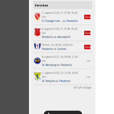
Vorschau
C-Jugend (U15), Fr. 07.08. 16:30
Uhr
live
FC Energie Cott...
vs.
Piesteritz
A-Jugend (U19), Fr. 07.08. 18:30
Uhr
live
Piesteritz
vs.
Reinsdorf II
Herren, Sa. 08.08. 14:00 Uhr
live
Piesteritz
vs.
Turbine
B-Jugend (U17), So. 09.08. 11:30
Uhr
-:-
SC Bernburg
vs.
Piesteritz
C-Jugend (U15), Di. 11.08. 18:00
Uhr
-:-
SC Templin
vs.
Piesteritz
© FuPa-Widget