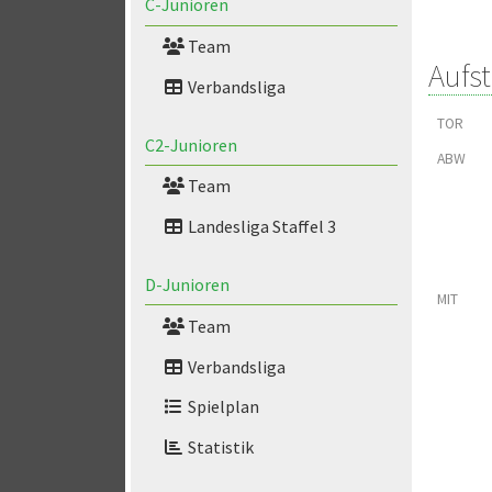
C-Junioren
Team
Aufs
Verbandsliga
TOR
C2-Junioren
ABW
Team
Landesliga Staffel 3
D-Junioren
MIT
Team
Verbandsliga
Spielplan
Statistik