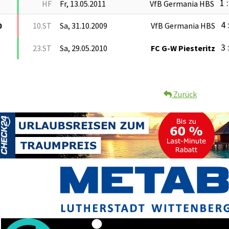
1 
HF
Fr, 13.05.2011
VfB Germania HBS
4 
0
10.ST
Sa, 31.10.2009
VfB Germania HBS
3 
23.ST
Sa, 29.05.2010
FC G-W Piesteritz
Zurück