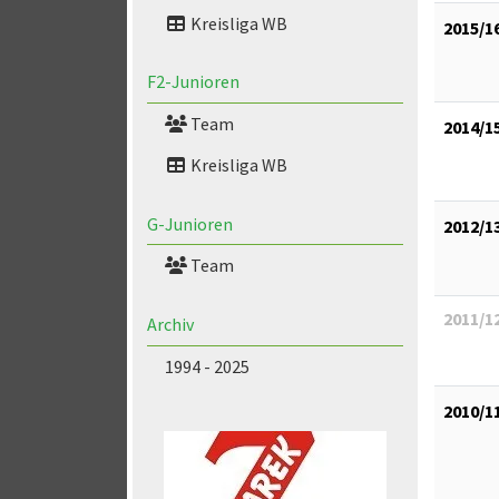
Kreisliga WB
2015/1
F2-Junioren
Team
2014/1
Kreisliga WB
G-Junioren
2012/1
Team
2011/1
Archiv
1994 - 2025
2010/1