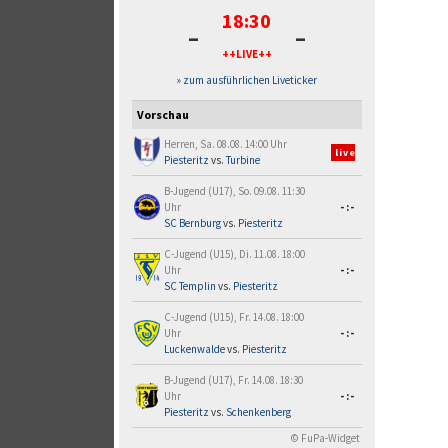
18:30
-
-
++LIVE++
» zum ausführlichen Liveticker
Vorschau
Herren, Sa. 08.08. 14:00 Uhr
live
Piesteritz
vs.
Turbine
B-Jugend (U17), So. 09.08. 11:30
Uhr
-:-
SC Bernburg
vs.
Piesteritz
C-Jugend (U15), Di. 11.08. 18:00
Uhr
-:-
SC Templin
vs.
Piesteritz
C-Jugend (U15), Fr. 14.08. 18:00
Uhr
-:-
Luckenwalde
vs.
Piesteritz
B-Jugend (U17), Fr. 14.08. 18:30
Uhr
-:-
Piesteritz
vs.
Schenkenberg
© FuPa-Widget