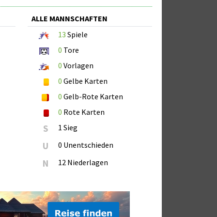
ALLE MANNSCHAFTEN
13
Spiele
0
Tore
0
Vorlagen
0
Gelbe Karten
0
Gelb-Rote Karten
0
Rote Karten
S
1 Sieg
U
0 Unentschieden
N
12 Niederlagen