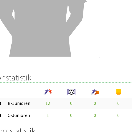
nstatistik
2
B-Junioren
12
0
0
0
0
C-Junioren
1
0
0
0
mtstatistik