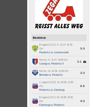
Rückblick
B-Jugend (U17), Fr. 31.07. 18:30
Uhr
3:3
Piesteritz
vs.
Luckenwalde
Herren, Fr. 31.07. 19:00 Uhr
2:1
Coswig
vs.
Piesteritz II
Herren, Sa. 01.08. 15:00 Uhr
2:2
Beilrode
vs.
Piesteritz
C-Jugend (U15), So. 02.08. 11:00
Uhr
6:5
Piesteritz
vs.
Eilenburg
B-Jugend (U17), Mi. 05.08. 18:00
Uhr
4:2
Eilenburg
vs.
Piesteritz