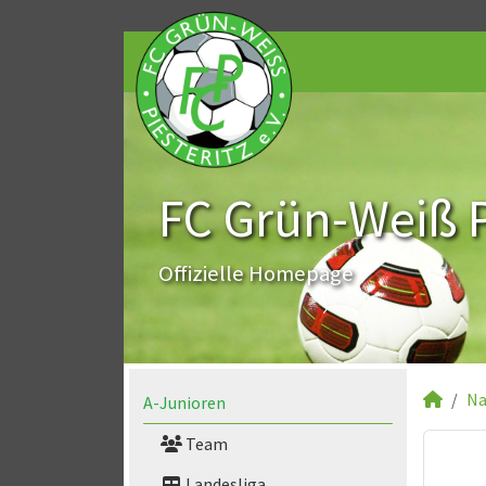
FC Grün-Weiß Pi
Offizielle Homepage
Na
A-Junioren
Team
Landesliga