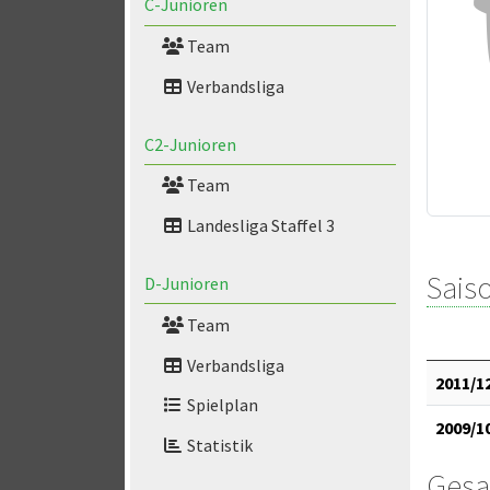
C-Junioren
Team
Verbandsliga
C2-Junioren
Team
Landesliga Staffel 3
Saiso
D-Junioren
Team
Verbandsliga
2011/1
Spielplan
2009/1
Statistik
Gesa