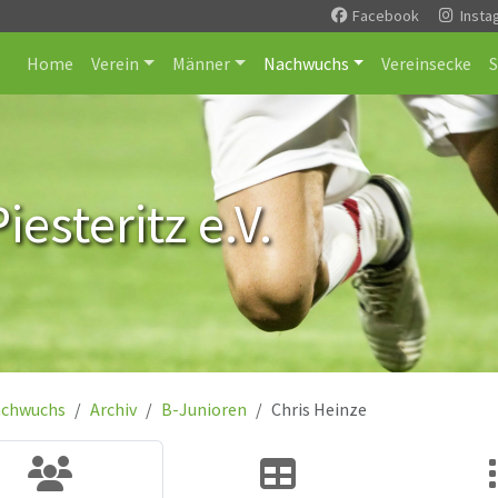
Facebook
Insta
Home
Verein
Männer
Nachwuchs
Vereinsecke
esteritz e.V.
chwuchs
Archiv
B-Junioren
Chris Heinze