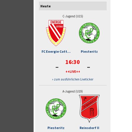
Heute
C-Jugend (U15)
FC Energie Cott...
Piesteritz
16:30
-
-
++LIVE++
» zum ausführlichen Liveticker
A-Jugend (U19)
Piesteritz
Reinsdorf II