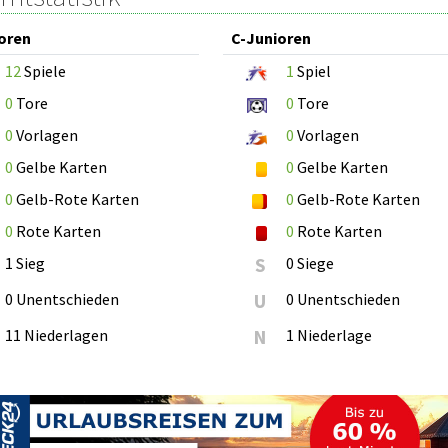
oren
C-Junioren
12
Spiele
1
Spiel
0
Tore
0
Tore
0
Vorlagen
0
Vorlagen
0
Gelbe Karten
0
Gelbe Karten
0
Gelb-Rote Karten
0
Gelb-Rote Karten
0
Rote Karten
0
Rote Karten
1 Sieg
S
0 Siege
0 Unentschieden
U
0 Unentschieden
11 Niederlagen
N
1 Niederlage