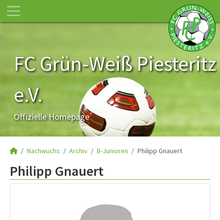
FC Grün-Weiß Piesteritz
e.V.
Offizielle Homepage
Nachwuchs
Archiv
B-Junioren
Philipp Gnauert
Philipp Gnauert