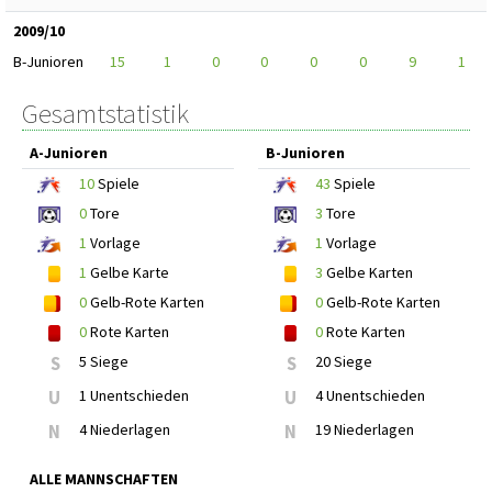
2009/10
B-Junioren
15
1
0
0
0
0
9
1
Gesamtstatistik
A-Junioren
B-Junioren
10
Spiele
43
Spiele
0
Tore
3
Tore
1
Vorlage
1
Vorlage
1
Gelbe Karte
3
Gelbe Karten
0
Gelb-Rote Karten
0
Gelb-Rote Karten
0
Rote Karten
0
Rote Karten
S
5 Siege
S
20 Siege
U
1 Unentschieden
U
4 Unentschieden
N
4 Niederlagen
N
19 Niederlagen
ALLE MANNSCHAFTEN