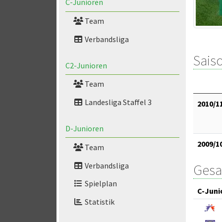
C-Junioren
Team
Verbandsliga
Saiso
C2-Junioren
Team
Landesliga Staffel 3
2010/1
D-Junioren
2009/1
Team
Verbandsliga
Gesa
Spielplan
C-Juni
Statistik