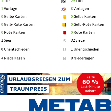
1
Tor
29
Tore
1
Vorlage
8
Vorlagen
0
Gelbe Karten
0
Gelbe Karten
0
Gelb-Rote Karten
0
Gelb-Rote Karten
0
Rote Karten
0
Rote Karten
1 Sieg
S
32 Siege
0 Unentschieden
U
1 Unentschieden
4 Niederlagen
N
8 Niederlagen