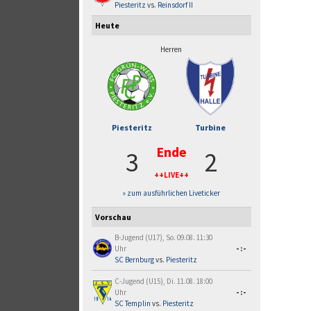
Piesteritz
vs.
Reinsdorf II
Heute
Herren
Piesteritz
Turbine
Ende
3
2
++LIVE++
» zum ausführlichen Liveticker
Vorschau
B-Jugend (U17), So. 09.08. 11:30
Uhr
-:-
SC Bernburg
vs.
Piesteritz
C-Jugend (U15), Di. 11.08. 18:00
Uhr
-:-
SC Templin
vs.
Piesteritz