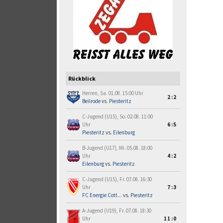
Rückblick
Herren, Sa. 01.08. 15:00 Uhr
2:2
Beilrode
vs.
Piesteritz
C-Jugend (U15), So. 02.08. 11:00
Uhr
6:5
Piesteritz
vs.
Eilenburg
B-Jugend (U17), Mi. 05.08. 18:00
Uhr
4:2
Eilenburg
vs.
Piesteritz
C-Jugend (U15), Fr. 07.08. 16:30
Uhr
7:3
FC Energie Cott...
vs.
Piesteritz
A-Jugend (U19), Fr. 07.08. 18:30
Uhr
11:0