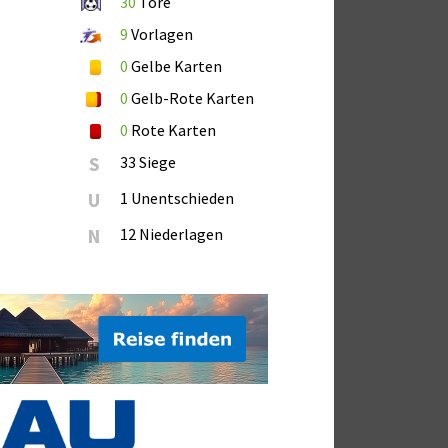
30
Tore
9
Vorlagen
0
Gelbe Karten
0
Gelb-Rote Karten
0
Rote Karten
S
33 Siege
U
1 Unentschieden
N
12 Niederlagen