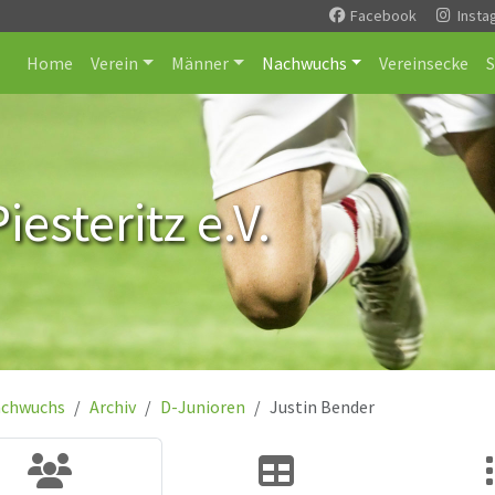
Facebook
Insta
Home
Verein
Männer
Nachwuchs
Vereinsecke
esteritz e.V.
chwuchs
Archiv
D-Junioren
Justin Bender