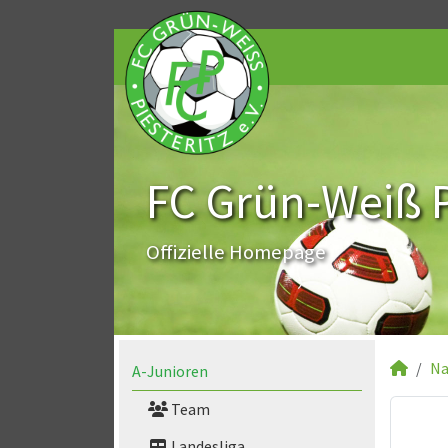
FC Grün-Weiß Pi
Offizielle Homepage
Na
A-Junioren
Team
Landesliga