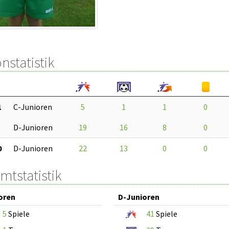
nstatistik
1
C-Junioren
5
1
1
0
D-Junioren
19
16
8
0
0
D-Junioren
22
13
0
0
mtstatistik
oren
D-Junioren
5
Spiele
41
Spiele