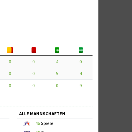
0
0
4
0
0
0
5
4
0
0
0
9
ALLE MANNSCHAFTEN
46
Spiele