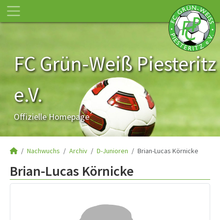
FC Grün-Weiß Piesteritz
e.V.
Offizielle Homepage
Nachwuchs
Archiv
D-Junioren
Brian-Lucas Körnicke
Brian-Lucas Körnicke