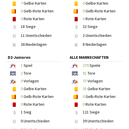
7
Gelbe Karten
0
Gelbe Karten
0
Gelb-Rote Karten
0
Gelb-Rote Karten
0
Rote Karten
0
Rote Karten
S
18 Siege
S
32 Siege
U
11 Unentschieden
U
2 Unentschieden
N
26 Niederlagen
N
8 Niederlagen
D2-Junioren
ALLE MANNSCHAFTEN
1
Spiel
279
Spiele
2
Tore
91
Tore
0
Vorlagen
75
Vorlagen
0
Gelbe Karten
35
Gelbe Karten
0
Gelb-Rote Karten
0
Gelb-Rote Karten
0
Rote Karten
0
Rote Karten
S
1 Sieg
S
121 Siege
U
0 Unentschieden
U
39 Unentschieden