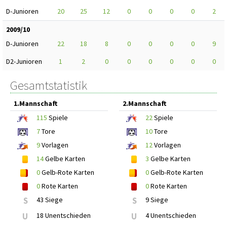
D-Junioren
20
25
12
0
0
0
0
2
2009/10
D-Junioren
22
18
8
0
0
0
0
9
D2-Junioren
1
2
0
0
0
0
0
0
Gesamtstatistik
1.Mannschaft
2.Mannschaft
115
Spiele
22
Spiele
7
Tore
10
Tore
9
Vorlagen
12
Vorlagen
14
Gelbe Karten
3
Gelbe Karten
0
Gelb-Rote Karten
0
Gelb-Rote Karten
0
Rote Karten
0
Rote Karten
S
43 Siege
S
9 Siege
U
18 Unentschieden
U
4 Unentschieden