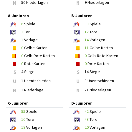
N
56 Niederlagen
N
9 Niederlagen
A-Junioren
B-Junioren
6
Spiele
38
Spiele
1
Tor
12
Tore
1
Vorlage
14
Vorlagen
0
Gelbe Karten
11
Gelbe Karten
0
Gelb-Rote Karten
0
Gelb-Rote Karten
0
Rote Karten
0
Rote Karten
S
4 Siege
S
14 Siege
U
1 Unentschieden
U
3 Unentschieden
N
1 Niederlage
N
21 Niederlagen
C-Junioren
D-Junioren
55
Spiele
42
Spiele
16
Tore
43
Tore
19
Vorlagen
20
Vorlagen