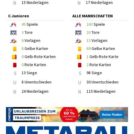
N
15 Niederlagen
N
17 Niederlagen
C-Junioren
ALLE MANNSCHAFTEN
45
Spiele
243
Spiele
3
Tore
20
Tore
6
Vorlagen
15
Vorlagen
8
Gelbe Karten
69
Gelbe Karten
0
Gelb-Rote Karten
1
Gelb-Rote Karte
0
Rote Karten
2
Rote Karten
S
13 Siege
S
98 Siege
U
8 Unentschieden
U
30 Unentschieden
N
24 Niederlagen
N
115 Niederlagen