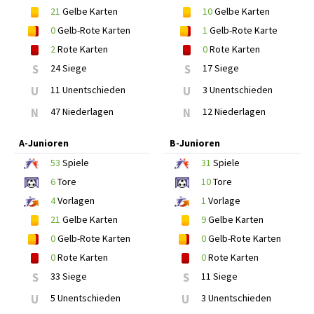
21
Gelbe Karten
10
Gelbe Karten
0
Gelb-Rote Karten
1
Gelb-Rote Karte
2
Rote Karten
0
Rote Karten
S
24 Siege
S
17 Siege
U
11 Unentschieden
U
3 Unentschieden
N
47 Niederlagen
N
12 Niederlagen
A-Junioren
B-Junioren
53
Spiele
31
Spiele
6
Tore
10
Tore
4
Vorlagen
1
Vorlage
21
Gelbe Karten
9
Gelbe Karten
0
Gelb-Rote Karten
0
Gelb-Rote Karten
0
Rote Karten
0
Rote Karten
S
33 Siege
S
11 Siege
U
5 Unentschieden
U
3 Unentschieden