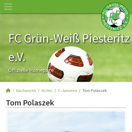
FC Grün-Weiß Piesteritz
e.V.
Offizielle Homepage
Nachwuchs
Archiv
C-Junioren
Tom Polaszek
Tom Polaszek