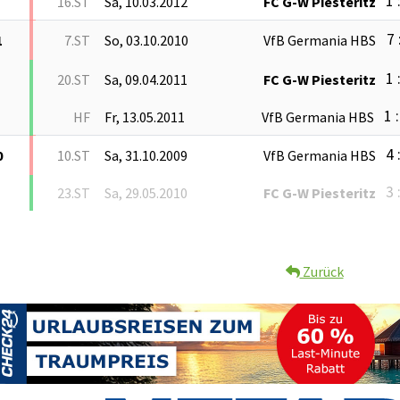
1 
16.ST
Sa, 10.03.2012
FC G-W Piesteritz
7 
1
7.ST
So, 03.10.2010
VfB Germania HBS
1 
20.ST
Sa, 09.04.2011
FC G-W Piesteritz
1 
HF
Fr, 13.05.2011
VfB Germania HBS
4 
0
10.ST
Sa, 31.10.2009
VfB Germania HBS
3 
23.ST
Sa, 29.05.2010
FC G-W Piesteritz
Zurück