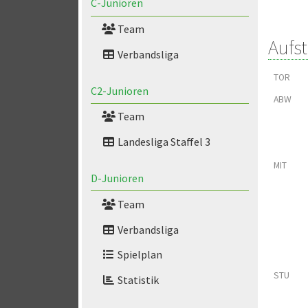
C-Junioren
Team
Aufs
Verbandsliga
TOR
C2-Junioren
ABW
Team
Landesliga Staffel 3
MIT
D-Junioren
Team
Verbandsliga
Spielplan
STU
Statistik