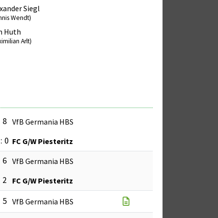
xander Siegl
nnis Wendt)
m Huth
imilian Arlt)
: 8
VfB Germania HBS
: 0
FC G/W Piesteritz
: 6
VfB Germania HBS
: 2
FC G/W Piesteritz
: 5
VfB Germania HBS