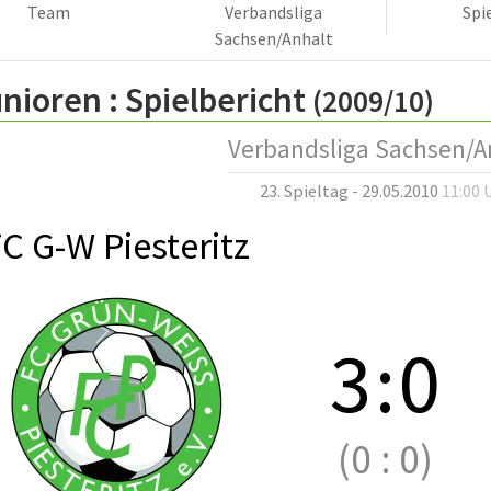
Team
Verbandsliga
Spi
Sachsen/Anhalt
nioren :
Spielbericht
(2009/10)
Verbandsliga Sachsen/A
23. Spieltag - 29.05.2010
11:00 
C G-W Piesteritz
3
:
0
(0
:
0)