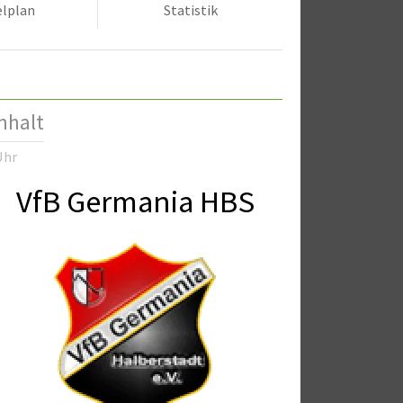
elplan
Statistik
nhalt
Uhr
VfB Germania HBS