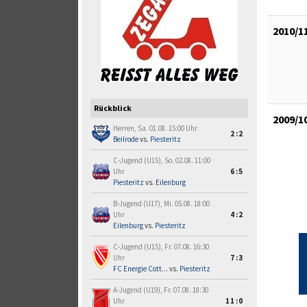
2010/1
Rückblick
2009/1
Herren, Sa. 01.08. 15:00 Uhr
2:2
Beilrode
vs.
Piesteritz
C-Jugend (U15), So. 02.08. 11:00
Uhr
6:5
Piesteritz
vs.
Eilenburg
B-Jugend (U17), Mi. 05.08. 18:00
Uhr
4:2
Eilenburg
vs.
Piesteritz
C-Jugend (U15), Fr. 07.08. 16:30
Uhr
7:3
FC Energie Cott...
vs.
Piesteritz
A-Jugend (U19), Fr. 07.08. 18:30
Uhr
11:0