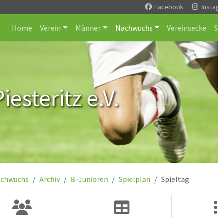
Facebook
Insta
Home
Verein
Männer
Nachwuchs
Vereinsecke
esteritz e.V.
chwuchs
Archiv
B-Junioren
Spielplan
Spieltag