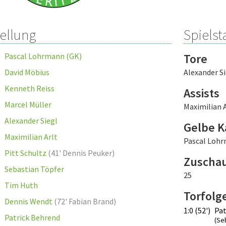
tellung
Spielsta
Pascal Lohrmann (GK)
Tore
David Möbius
Alexander Si
Kenneth Reiss
Assists
Marcel Müller
Maximilian A
Alexander Siegl
Gelbe K
Maximilian Arlt
Pascal Loh
Pitt Schultz
(
41' Dennis Peuker
)
Zuscha
Sebastian Töpfer
25
Tim Huth
Torfolg
Dennis Wendt
(
72' Fabian Brand
)
1:0 (52')
Pat
Patrick Behrend
(Se