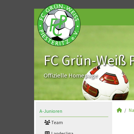
FC Grün-Weiß Pi
Offizielle Homepage
Na
A-Junioren
Team
Landesliga