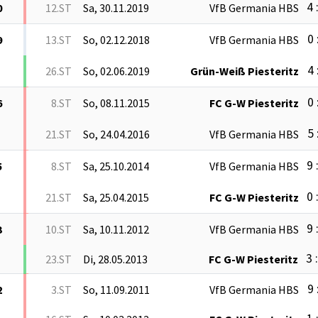
4 
0
12.ST
Sa, 30.11.2019
VfB Germania HBS
0 
9
13.ST
So, 02.12.2018
VfB Germania HBS
4 
26.ST
So, 02.06.2019
Grün-Weiß Piesteritz
0 
6
8.ST
So, 08.11.2015
FC G-W Piesteritz
5 
21.ST
So, 24.04.2016
VfB Germania HBS
9 
5
8.ST
Sa, 25.10.2014
VfB Germania HBS
0 
21.ST
Sa, 25.04.2015
FC G-W Piesteritz
9 
3
10.ST
Sa, 10.11.2012
VfB Germania HBS
3 
23.ST
Di, 28.05.2013
FC G-W Piesteritz
9 
2
3.ST
So, 11.09.2011
VfB Germania HBS