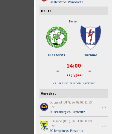
Piesteritz
vs.
Reinsdorf II
Heute
Herren
Piesteritz
Turbine
14:00
-
-
++LIVE++
» zum ausführlichen Liveticker
Vorschau
B-Jugend (U17), So. 09.08. 11:30
Uhr
-:-
SC Bernburg
vs.
Piesteritz
C-Jugend (U15), Di. 11.08. 18:00
Uhr
-:-
SC Templin
vs.
Piesteritz