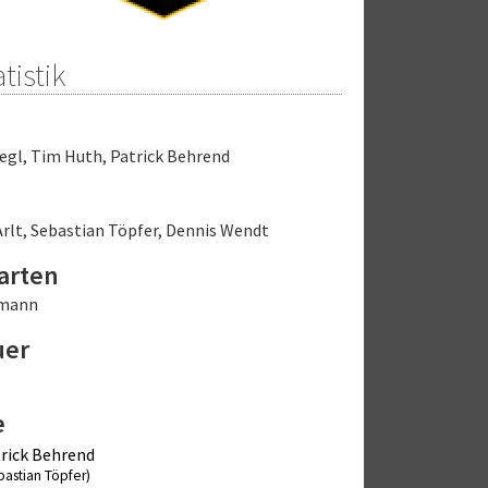
tistik
egl
,
Tim Huth
,
Patrick Behrend
rlt
,
Sebastian Töpfer
,
Dennis Wendt
arten
rmann
uer
e
rick Behrend
bastian Töpfer)