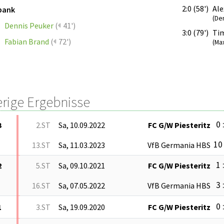
2:0 (58')
Ale
bank
(De
Dennis Peuker
(
41')
3:0 (79')
Ti
Fabian Brand
(
72')
(Max
erige Ergebnisse
0 
3
2.ST
Sa, 10.09.2022
FC G/W Piesteritz
10 
13.ST
Sa, 11.03.2023
VfB Germania HBS
1 
2
5.ST
Sa, 09.10.2021
FC G/W Piesteritz
3 
16.ST
Sa, 07.05.2022
VfB Germania HBS
0 
1
3.ST
Sa, 19.09.2020
FC G/W Piesteritz