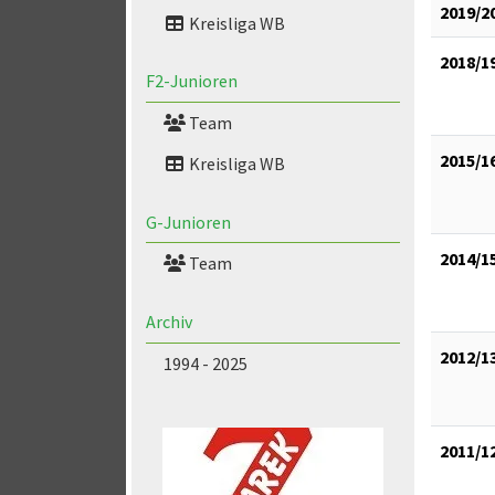
2019/2
Kreisliga WB
2018/1
F2-Junioren
Team
2015/1
Kreisliga WB
G-Junioren
2014/1
Team
Archiv
2012/1
1994 - 2025
2011/1