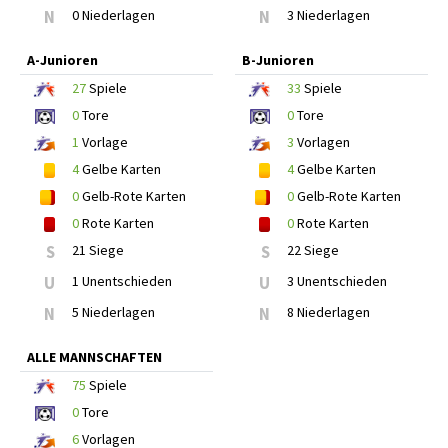
N
0 Niederlagen
N
3 Niederlagen
A-Junioren
B-Junioren
27
Spiele
33
Spiele
0
Tore
0
Tore
1
Vorlage
3
Vorlagen
4
Gelbe Karten
4
Gelbe Karten
0
Gelb-Rote Karten
0
Gelb-Rote Karten
0
Rote Karten
0
Rote Karten
S
21 Siege
S
22 Siege
U
1 Unentschieden
U
3 Unentschieden
N
5 Niederlagen
N
8 Niederlagen
ALLE MANNSCHAFTEN
75
Spiele
0
Tore
6
Vorlagen