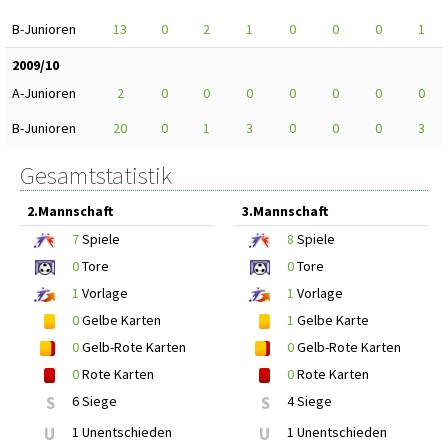
B-Junioren
13
0
2
1
0
0
0
1
2009/10
A-Junioren
2
0
0
0
0
0
0
0
B-Junioren
20
0
1
3
0
0
0
3
Gesamtstatistik
2.Mannschaft
3.Mannschaft
7
Spiele
8
Spiele
0
Tore
0
Tore
1
Vorlage
1
Vorlage
0
Gelbe Karten
1
Gelbe Karte
0
Gelb-Rote Karten
0
Gelb-Rote Karten
0
Rote Karten
0
Rote Karten
S
6 Siege
S
4 Siege
U
1 Unentschieden
U
1 Unentschieden