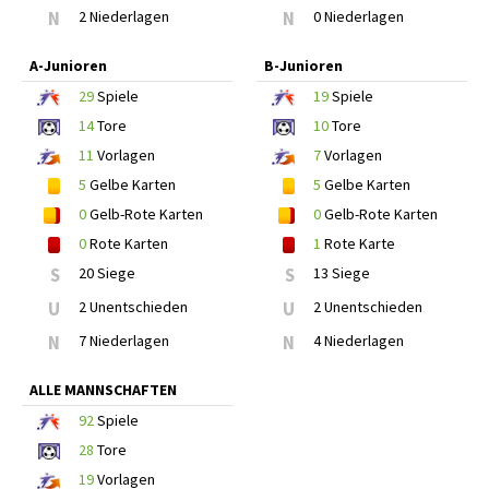
N
2 Niederlagen
N
0 Niederlagen
A-Junioren
B-Junioren
29
Spiele
19
Spiele
14
Tore
10
Tore
11
Vorlagen
7
Vorlagen
5
Gelbe Karten
5
Gelbe Karten
0
Gelb-Rote Karten
0
Gelb-Rote Karten
0
Rote Karten
1
Rote Karte
S
20 Siege
S
13 Siege
U
2 Unentschieden
U
2 Unentschieden
N
7 Niederlagen
N
4 Niederlagen
ALLE MANNSCHAFTEN
92
Spiele
28
Tore
19
Vorlagen