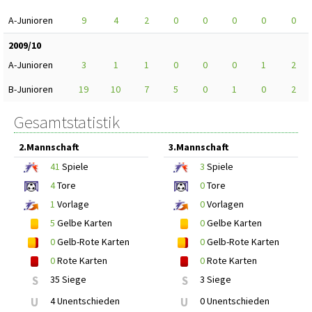
A-Junioren
9
4
2
0
0
0
0
0
2009/10
A-Junioren
3
1
1
0
0
0
1
2
B-Junioren
19
10
7
5
0
1
0
2
Gesamtstatistik
2.Mannschaft
3.Mannschaft
41
Spiele
3
Spiele
4
Tore
0
Tore
1
Vorlage
0
Vorlagen
5
Gelbe Karten
0
Gelbe Karten
0
Gelb-Rote Karten
0
Gelb-Rote Karten
0
Rote Karten
0
Rote Karten
S
35 Siege
S
3 Siege
U
4 Unentschieden
U
0 Unentschieden