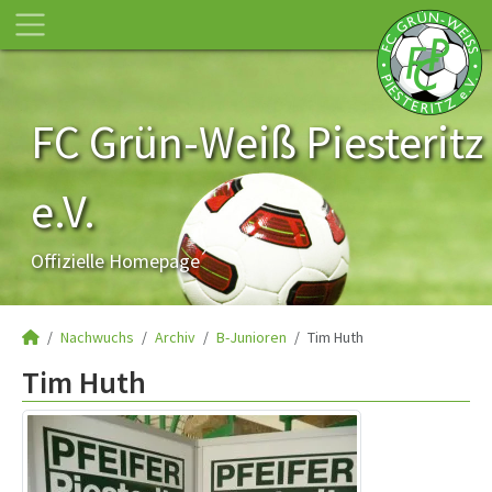
FC Grün-Weiß Piesteritz
e.V.
Offizielle Homepage
Nachwuchs
Archiv
B-Junioren
Tim Huth
Tim Huth