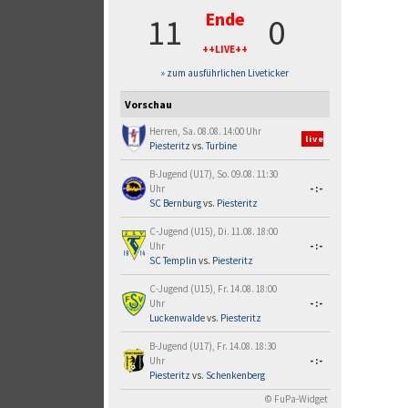
Ende
11
0
++LIVE++
» zum ausführlichen Liveticker
Vorschau
Herren, Sa. 08.08. 14:00 Uhr
live
Piesteritz
vs.
Turbine
B-Jugend (U17), So. 09.08. 11:30
Uhr
-:-
SC Bernburg
vs.
Piesteritz
C-Jugend (U15), Di. 11.08. 18:00
Uhr
-:-
SC Templin
vs.
Piesteritz
C-Jugend (U15), Fr. 14.08. 18:00
Uhr
-:-
Luckenwalde
vs.
Piesteritz
B-Jugend (U17), Fr. 14.08. 18:30
Uhr
-:-
Piesteritz
vs.
Schenkenberg
© FuPa-Widget