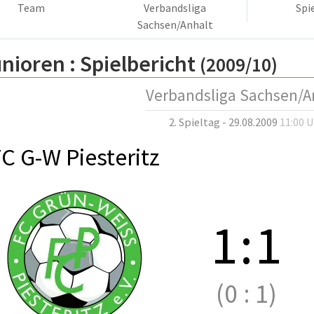
Team
Verbandsliga
Spi
Sachsen/Anhalt
nioren :
Spielbericht
(2009/10)
Verbandsliga Sachsen/A
2. Spieltag - 29.08.2009
11:00 
C G-W Piesteritz
1
:
1
(0
:
1)