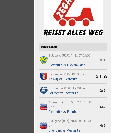
Rückblick
B-Jugend (U17), Fr. 31.07. 18:30
Uhr
3:3
Piesteritz
vs.
Luckenwalde
Herren, Fr. 31.07. 19:00 Uhr
2:1
Coswig
vs.
Piesteritz II
Herren, Sa. 01.08. 15:00 Uhr
2:2
Beilrode
vs.
Piesteritz
C-Jugend (U15), So. 02.08. 11:00
Uhr
6:5
Piesteritz
vs.
Eilenburg
B-Jugend (U17), Mi. 05.08. 18:00
Uhr
4:2
Eilenburg
vs.
Piesteritz