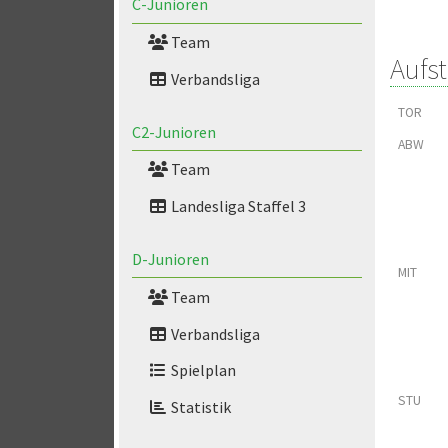
C-Junioren
Team
Aufs
Verbandsliga
TOR
C2-Junioren
ABW
Team
Landesliga Staffel 3
D-Junioren
MIT
Team
Verbandsliga
Spielplan
STU
Statistik