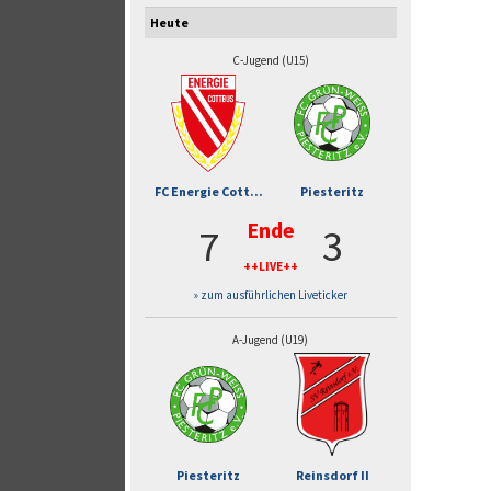
Heute
C-Jugend (U15)
FC Energie Cott...
Piesteritz
Ende
7
3
++LIVE++
» zum ausführlichen Liveticker
A-Jugend (U19)
Piesteritz
Reinsdorf II