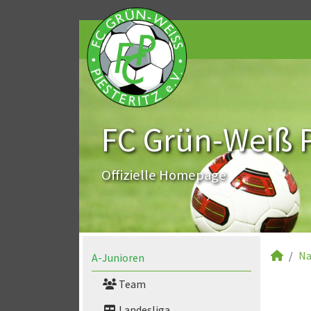
FC Grün-Weiß Pi
Offizielle Homepage
Na
A-Junioren
Team
Landesliga