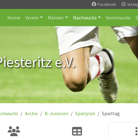
Facebook
Insta
Home
Verein
Männer
Nachwuchs
Vereinsecke
esteritz e.V.
chwuchs
Archiv
B-Junioren
Spielplan
Spieltag