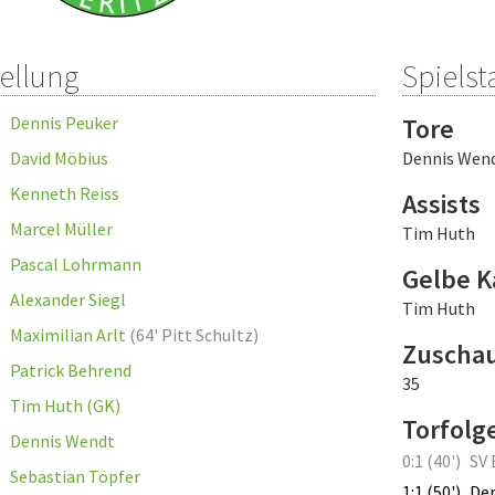
tellung
Spielsta
Dennis Peuker
Tore
David Möbius
Dennis Wen
Kenneth Reiss
Assists
Marcel Müller
Tim Huth
Pascal Lohrmann
Gelbe K
Alexander Siegl
Tim Huth
Maximilian Arlt
(
64' Pitt Schultz
)
Zuscha
Patrick Behrend
35
Tim Huth (GK)
Torfolg
Dennis Wendt
0:1 (40')
SV 
Sebastian Töpfer
1:1 (50')
De