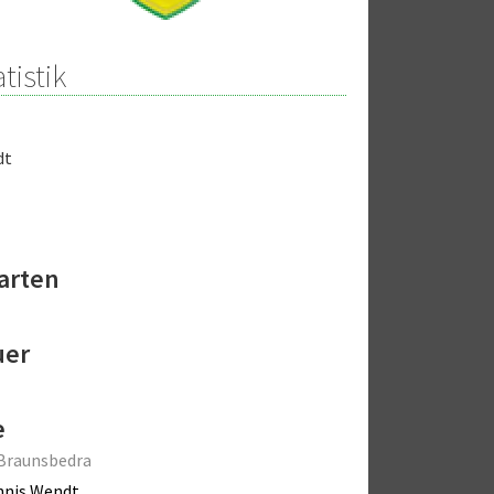
tistik
dt
arten
uer
e
Braunsbedra
nnis Wendt