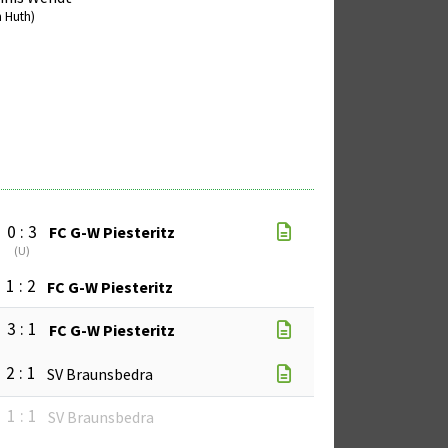
m Huth)
0 : 3
FC G-W Piesteritz
(
U
)
1 : 2
FC G-W Piesteritz
3 : 1
FC G-W Piesteritz
2 : 1
SV Braunsbedra
1 : 1
SV Braunsbedra