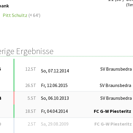
(Ti
bank
Pitt Schultz
(
64')
erige Ergebnisse
5
12.ST
SV Braunsbedra
So, 07.12.2014
26.ST
Fr, 12.06.2015
SV Braunsbedra
4
5.ST
So, 06.10.2013
SV Braunsbedra
18.ST
Fr, 04.04.2014
FC G-W Piesteritz
0
2.ST
Sa, 29.08.2009
FC G-W Piesteritz