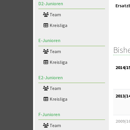
D2-Junioren
Ersatz
Team
Kreisliga
E-Junioren
Bish
Team
Kreisliga
2014/1
E2-Junioren
Team
2013/1
Kreisliga
F-Junioren
2009/1
Team