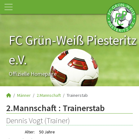
FC Grün-Weiß Piesteritz
e.V.
Offizielle Homepage
Männer
2.Mannschaft
Trainerstab
2.Mannschaft :
Trainerstab
Dennis Vogt (Trainer)
Alter:
50 Jahre