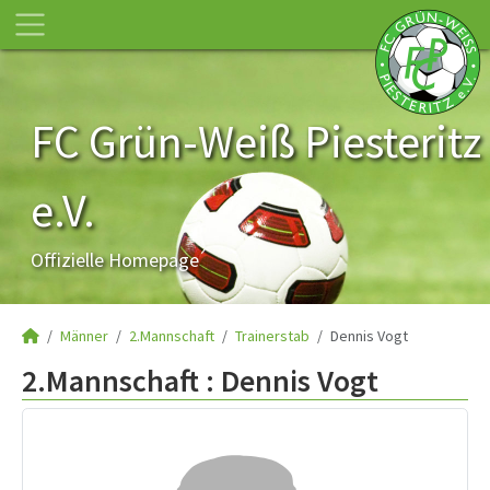
FC Grün-Weiß Piesteritz
e.V.
Offizielle Homepage
Männer
2.Mannschaft
Trainerstab
Dennis Vogt
2.Mannschaft :
Dennis Vogt