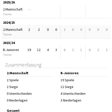
2025/26
2.Mannschaft
-
Trainer
2024/25
2.Mannschaft
2
2
0
0
2
0
0
0
0
0
Trainer
2023/24
B-Junioren
19
12
4
3
6
2
1
6
2
2
Trainer
Zusammenfassung
2.Mannschaft
B-Junioren
2 Spiele
19 Spiele
2 Siege
12 Siege
0 Unentschieden
4 Unentschieden
0 Niederlagen
3 Niederlagen
Gesamt