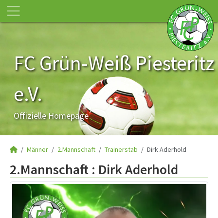
FC Grün-Weiß Piesteritz
e.V.
Offizielle Homepage
Männer
2.Mannschaft
Trainerstab
Dirk Aderhold
2.Mannschaft :
Dirk Aderhold