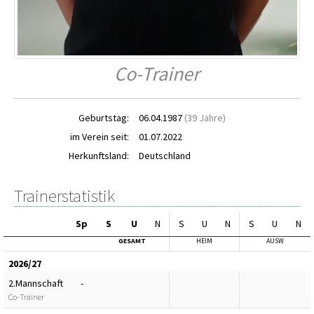
Co-Trainer
Geburtstag:
06.04.1987
(39 Jahre)
im Verein seit:
01.07.2022
Herkunftsland:
Deutschland
Trainerstatistik
Sp
S
U
N
S
U
N
S
U
N
GESAMT
HEIM
AUSW
2026/27
2.Mannschaft
-
Co-Trainer