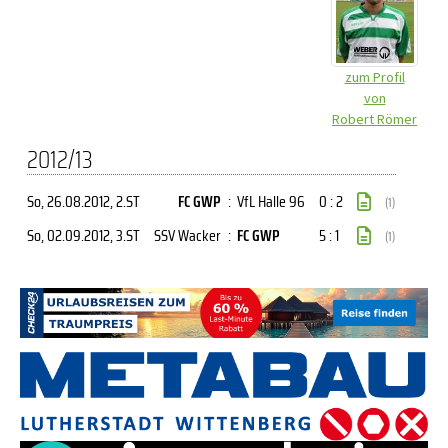
zum Profil
von
Robert Römer
2012/13
So, 26.08.2012
, 2.ST
FC GWP
:
VfL Halle 96
0 : 2
(1)
So, 02.09.2012
, 3.ST
SSV Wacker
:
FC GWP
5 : 1
(1)