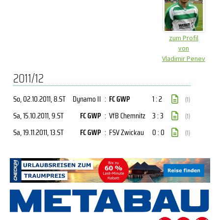
zum Profil
von
Vladimir Penev
2011/12
So, 02.10.2011
, 8.ST
Dynamo II
:
FC GWP
1 : 2
(1)
Sa, 15.10.2011
, 9.ST
FC GWP
:
VfB Chemnitz
3 : 3
(1)
Sa, 19.11.2011
, 13.ST
FC GWP
:
FSV Zwickau
0 : 0
(1)